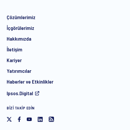
Çözümlerimiz
*
İçgörülerimiz
Hakkımızda
İletişim
*
Kariyer
Yatırımcılar
Haberler ve Etkinlikler
Ipsos’tan ürün ve hizmetlerle ilgili düzenli e-posta pazarlama
Ipsos.Digital
iletişimi almaya, ücretsiz etkinlik davetiyeleri ve makaleler
dahil olmak üzere onay veriyorum. Bu onayı dilediğiniz
zaman, geleceğe dönük olarak geri çekebilirsiniz.
BIZI TAKIP EDIN