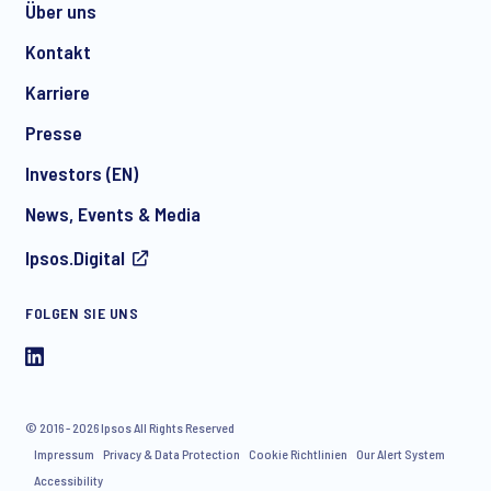
Über uns
Kontakt
*
Karriere
Presse
Investors (EN)
News, Events & Media
Ipsos.Digital
I consent to receive regular e-mail marketing
communication about products and services including
FOLGEN SIE UNS
invitations to free events and articles from Ipsos. You may
withdraw your consent at any time with effect for the future.
© 2016 - 2026 Ipsos All Rights Reserved
Impressum
Privacy & Data Protection
Cookie Richtlinien
Our Alert System
Accessibility