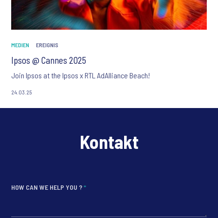
MEDIEN
EREIGNIS
Ipsos @ Cannes 2025
Join Ipsos at the Ipsos x RTL AdAlliance Beach!
24.03.25
Kontakt
HOW CAN WE HELP YOU ?
*