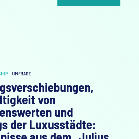
SHIP
UMFRAGE
gsverschiebungen,
tigkeit von
enswerten und
s der Luxusstädte:
nisse aus dem „Julius