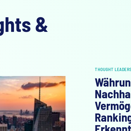
ghts &
THOUGHT LEADER
Währun
Nachhal
Vermög
Ranking
Erkennt