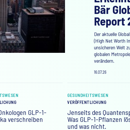
Bär Glo
Report 
Der aktuelle Globa
(High Net Worth In
unsicheren Welt z
globalen Metropol
verändern.
16.07.26
ITSWESEN
GESUNDHEITSWESEN
LICHUNG
VERÖFFENTLICHUNG
nkologen GLP-1-
Jenseits des Quantens
ika verschreiben
Was GLP-1-Pflanzen lö
und was nicht.