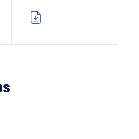
os
Document
Communiqué
d'enregistrement
de presse
universel