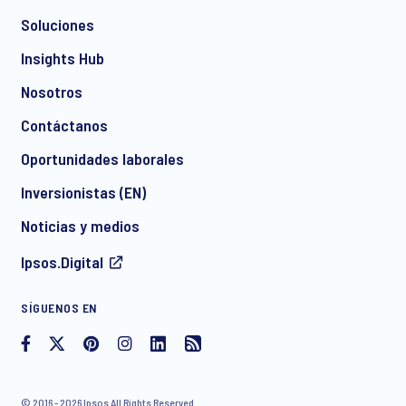
Soluciones
*
Insights Hub
Nosotros
Contáctanos
*
Oportunidades laborales
Inversionistas (EN)
Noticias y medios
I consent to receive regular e-mail marketing
Ipsos.Digital
communication about products and services including
invitations to free events and articles from Ipsos. You may
withdraw your consent at any time with effect for the future.
SÍGUENOS EN
© 2016 - 2026 Ipsos All Rights Reserved