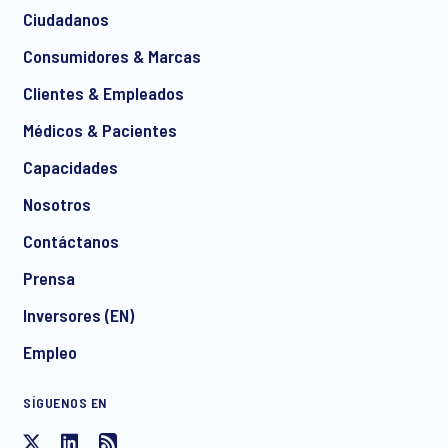
Ciudadanos
*
Consumidores & Marcas
Clientes & Empleados
Médicos & Pacientes
*
Capacidades
Nosotros
Contáctanos
I consent to receive regular e-mail marketing
Prensa
communication about products and services including
invitations to free events and articles from Ipsos. You may
Inversores (EN)
withdraw your consent at any time with effect for the future.
Empleo
SÍGUENOS EN