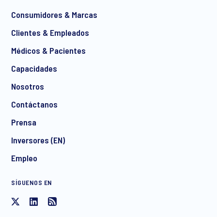
*
Consumidores & Marcas
Clientes & Empleados
Médicos & Pacientes
*
Capacidades
Nosotros
Contáctanos
I consent to receive regular e-mail marketing
Prensa
communication about products and services including
invitations to free events and articles from Ipsos. You may
Inversores (EN)
withdraw your consent at any time with effect for the future.
Empleo
SÍGUENOS EN