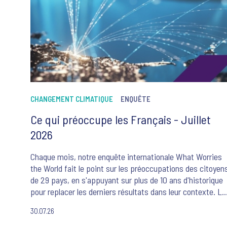
CHANGEMENT CLIMATIQUE
ENQUÊTE
Ce qui préoccupe les Français - Juillet
2026
Chaque mois, notre enquête internationale What Worries
the World fait le point sur les préoccupations des citoyen
de 29 pays, en s'appuyant sur plus de 10 ans d'historique
pour replacer les derniers résultats dans leur contexte. Le
cinq préoccupations majeures des Français sont ce mois
30.07.26
ci : la criminalité et la violence, le changement climatique,
l'inflation, le système de santé et les flux migratoires.