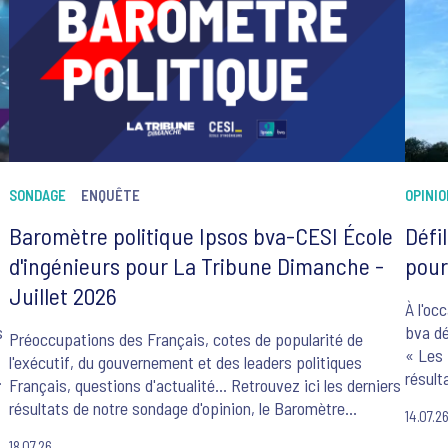
SONDAGE
ENQUÊTE
OPINI
Baromètre politique Ipsos bva-CESI École
Défil
d'ingénieurs pour La Tribune Dimanche -
pour
Juillet 2026
À l'oc
s
bva dé
Préoccupations des Français, cotes de popularité de
« Les F
l'exécutif, du gouvernement et des leaders politiques
s
résult
Français, questions d'actualité... Retrouvez ici les derniers
-
image 
résultats de notre sondage d'opinion, le Baromètre
14.07.2
exprim
Politique Ipsos bva-CESI École d'ingénieurs-La Tribune
França
18.07.26