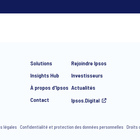
*
CHOISISSEZ LE BON CONTA
Solutions
Rejoindre Ipsos
Contact Brice Tei
Insights Hub
Investisseurs
À propos d'Ipsos
Actualités
Contact Mathieu G
Contact
Ipsos.Digital
s légales
Confidentialité et protection des données personnelles
Droits