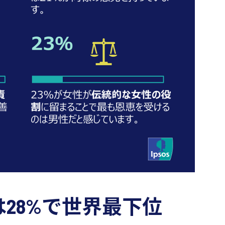
28%で世界最下位