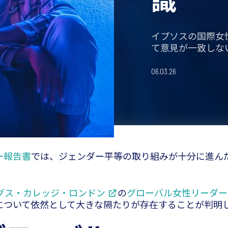
識
イプソスの国際女
て意見が一致しな
06.03.26
ー報告書
では、ジェンダー平等の取り組みが十分に進ん
グス・カレッジ・ロンドン
の
グローバル女性リーダー
について依然として大きな隔たりが存在することが判明