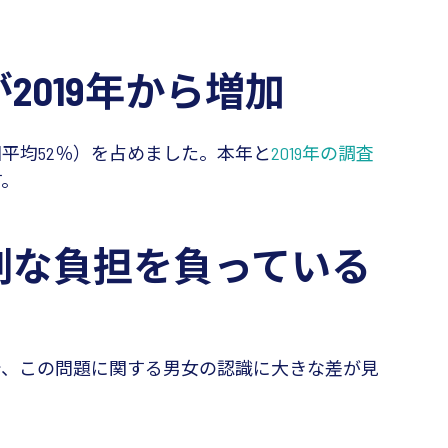
019年から増加
平均52％）を占めました。本年と
2019年の調査
す。
剰な負担を負っている
国で、この問題に関する男女の認識に大きな差が見