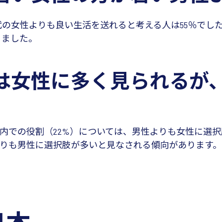
の女性よりも良い生活を送れると考える人は55％でし
りました。
は女性に多く見られるが
家庭内での役割（22%）については、男性よりも女性に選
よりも男性に選択肢が多いと見なされる傾向があります。