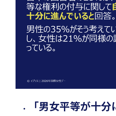
「男女平等が十分