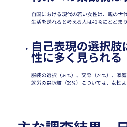
自国における現代の若い女性は、親の世代
生活を送れると考える人は40％にとどま
自己表現の選択肢
性に多く見られる
服装の選択（34%）、交際（24%）、
就労の選択肢（39%）については、女性