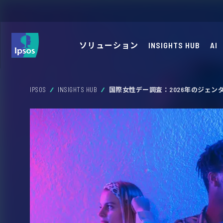
ソリューション
INSIGHTS HUB
AI
IPSOS
INSIGHTS HUB
国際女性デー調査：2026年のジェン