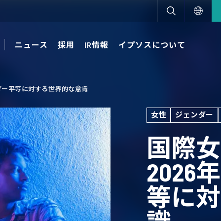
ニュース
採用
IR情報
イプソスについて
ダー平等に対する世界的な意識
女性
ジェンダー
国際女
202
等に対