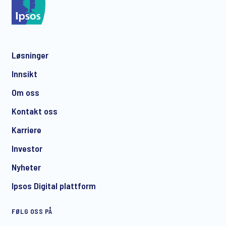
*
Løsninger
*
Innsikt
Om oss
Kontakt oss
*
Karriere
Investor
Nyheter
I consent to receive regular e-mail marketing
Ipsos Digital plattform
communication about products and services including
invitations to free events and articles from Ipsos. You may
FØLG OSS PÅ
withdraw your consent at any time with effect for the future.