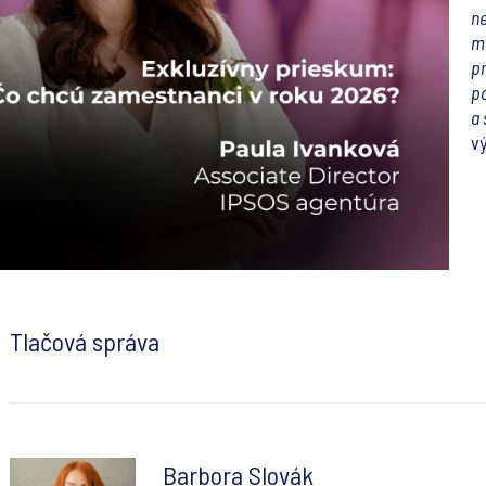
ne
mi
pr
po
a 
v
Tlačová správa
Barbora Slovák