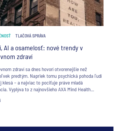
ČNOSŤ
TLAČOVÁ SPRÁVA
í, AI a osamelosť: nové trendy v
vnom zdraví
vnom zdraví sa dnes hovorí otvorenejšie než
oľvek predtým. Napriek tomu psychická pohoda ľudí
j klesá – a najviac to pociťuje práve mladá
cia. Vyplýva to z najnovšieho AXA Mind Health
u 2026, ktorý pre spoločnosť AXA realizoval Ipsos v
6
jinách sveta. Štúdia okrem iného odhaľuje, akú rolu v
tlivosti o dušu čoraz častejšie zohráva umelá
gencia – a aké riziká so sebou prináša.