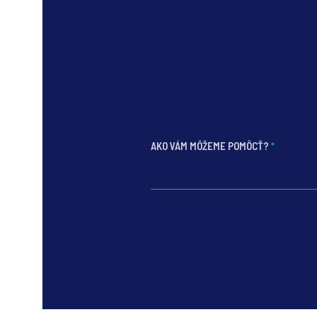
ukazovateľoch dokonca európsky priemer výrazne
prekonávajú.
AKO VÁM MÔŽEME POMÔCŤ?
*
*
*