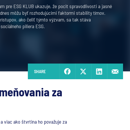
um pre ESG KLUB ukazuje, že pocit spravodlivosti a jasné
dnes môžu byť rozhodujúcimi faktormi stability tímov.
ístupov, ako čeliť týmto výzvam, sa tak stáva
sociálneho piliera ESG.
SHARE
dmeňovania za
 a viac ako štvrtina ho považuje za