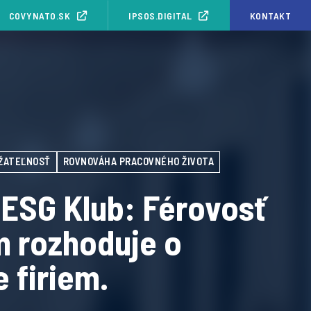
COVYNATO.SK
IPSOS.DIGITAL
KONTAKT
ŽATEĽNOSŤ
ROVNOVÁHA PRACOVNÉHO ŽIVOTA
 ESG Klub: Férovosť
m rozhoduje o
e firiem.