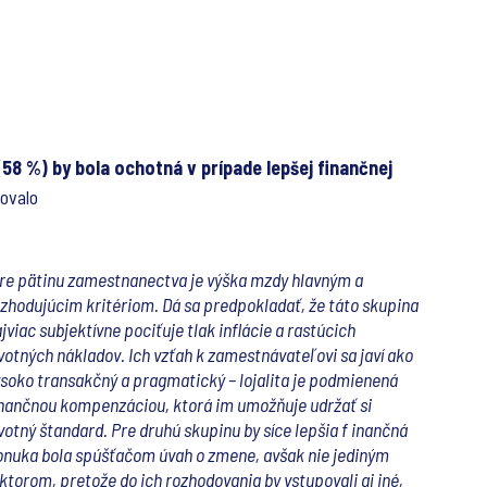
(58 %) by bola ochotná v prípade lepšej finančnej
žovalo
re pätinu zamestnanectva je výška mzdy hlavným a
zhodujúcim kritériom. Dá sa predpokladať, že táto skupina
jviac subjektívne pociťuje tlak inflácie a rastúcich
votných nákladov. Ich vzťah k zamestnávateľovi sa javí ako
soko transakčný a pragmatický – lojalita je podmienená
nančnou kompenzáciou, ktorá im umožňuje udržať si
votný štandard. Pre druhú skupinu by síce lepšia f inančná
onuka bola spúšťačom úvah o zmene, avšak nie jediným
ktorom, pretože do ich rozhodovania by vstupovali aj iné,