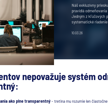
Náš exkluzívny priesk
pravidlá odmeňovania 
Jedným z kľúčových pr
systematické riadenie 
10.03.26
entov nepovažuje systém o
ntný:
nia ako plne transparentný
– tretina mu rozumie len čiastočne