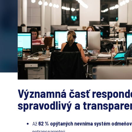
Významná časť respond
spravodlivý a transpare
Až
62 % opýtaných nevníma systém odmeňova
netransparentný.