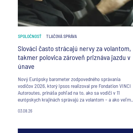
SPOLOČNOSŤ
TLAČOVÁ SPRÁVA
Slováci často strácajú nervy za volantom,
takmer polovica zároveň priznáva jazdu v
únave
Nový Európsky barometer zodpovedného správania
vodičov 2026, ktorý Ipsos realizoval pre Fondation VINCI
Autoroutes, prináša pohľad na to, ako sa vodiči v 11
európskych krajinách správajú za volantom – a ako veľmi
sa toto správanie líši od toho, čo si o sebe myslia. Takme
03.08.26
každý vodič sa považuje za zodpovedného, no keď príde n
konkrétne správanie, priznania hovoria niečo iné. A
slovenskí vodiči v tomto nie sú výnimkou – v niektorých