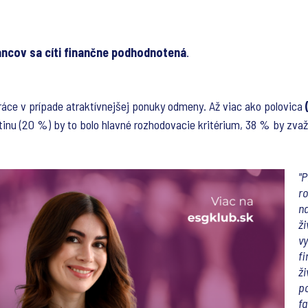
ncov sa cíti finančne podhodnotená
.
áce v prípade atraktívnejšej ponuky odmeny. Až viac ako polovica
ätinu (20 %) by to bolo hlavné rozhodovacie kritérium, 38 % by zva
"P
ro
na
ži
vy
fi
ži
p
fa