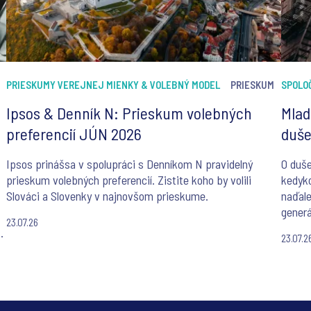
PRIESKUMY VEREJNEJ MIENKY & VOLEBNÝ MODEL
PRIESKUM
SPOLO
Ipsos & Denník N: Prieskum volebných
Mlad
preferencií JÚN 2026
duše
Ipsos prinášsa v spolupráci s Denníkom N pravidelný
O duše
prieskum volebných preferencií. Zistite koho by volili
kedyk
Slováci a Slovenky v najnovšom prieskume.
naďale
generá
23.07.26
Report
23.07.2
18 kra
r
staros
a
inteli