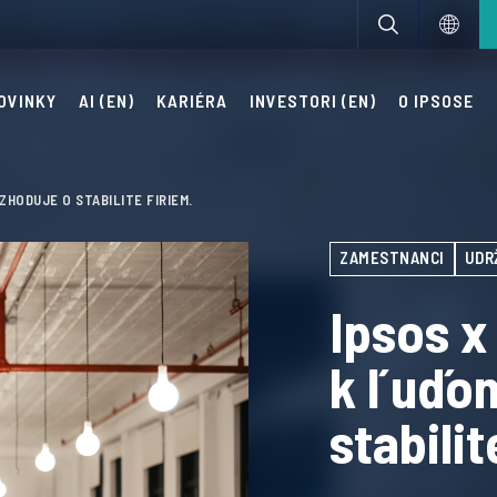
OVINKY
AI (EN)
KARIÉRA
INVESTORI (EN)
O IPSOSE
ZHODUJE O STABILITE FIRIEM.
ZAMESTNANCI
UDR
Ipsos x
k ľuďo
stabilit