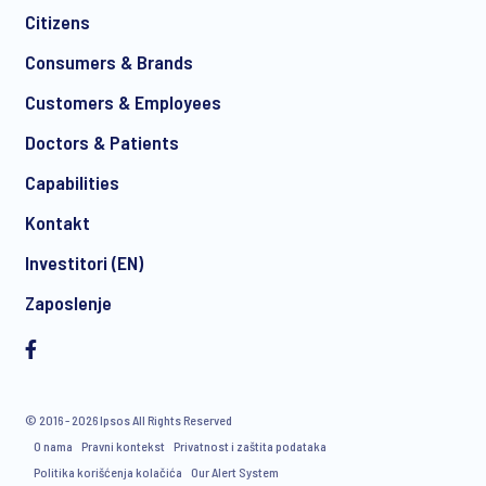
Citizens
*
Consumers & Brands
Customers & Employees
Doctors & Patients
*
Capabilities
Kontakt
Investitori (EN)
I consent to receive regular e-mail marketing
Zaposlenje
communication about products and services including
invitations to free events and articles from Ipsos. You may
withdraw your consent at any time with effect for the future.
© 2016 - 2026 Ipsos All Rights Reserved
O nama
Pravni kontekst
Privatnost i zaštita podataka
Politika korišćenja kolačića
Our Alert System