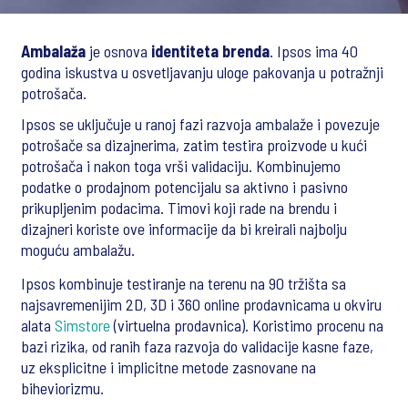
Ambalaža
je osnova
identiteta brenda
. Ipsos ima 40
godina iskustva u osvetljavanju uloge pakovanja u potražnji
potrošača.
Ipsos se uključuje u ranoj fazi razvoja ambalaže i povezuje
potrošače sa dizajnerima, zatim testira proizvode u kući
potrošača i nakon toga vrši validaciju. Kombinujemo
podatke o prodajnom potencijalu sa aktivno i pasivno
prikupljenim podacima. Timovi koji rade na brendu i
dizajneri koriste ove informacije da bi kreirali najbolju
moguću ambalažu.
Ipsos kombinuje testiranje na terenu na 90 tržišta sa
najsavremenijim 2D, 3D i 360 online prodavnicama u okviru
alata
Simstore
(virtuelna prodavnica). Koristimo procenu na
bazi rizika, od ranih faza razvoja do validacije kasne faze,
uz eksplicitne i implicitne metode zasnovane na
biheviorizmu.