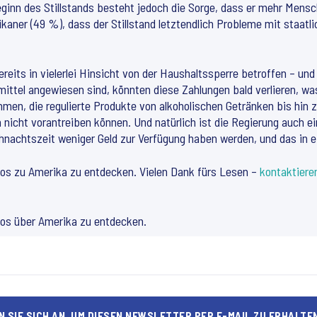
ginn des Stillstands besteht jedoch die Sorge, dass er mehr Mensc
kaner (49 %), dass der Stillstand letztendlich Probleme mit staat
bereits in vielerlei Hinsicht von der Haushaltssperre betroffen – u
mittel angewiesen sind, könnten diese Zahlungen bald verlieren, w
hmen, die regulierte Produkte von alkoholischen Getränken bis hin
n nicht vorantreiben können. Und natürlich ist die Regierung auch e
nachtszeit weniger Geld zur Verfügung haben werden, und das in ei
sos zu Amerika zu entdecken. Vielen Dank fürs Lesen –
kontaktiere
sos über Amerika zu entdecken.
 SIE SICH AN, UM DIESEN NEWSLETTER PER E-MAIL ZU ERHALTE