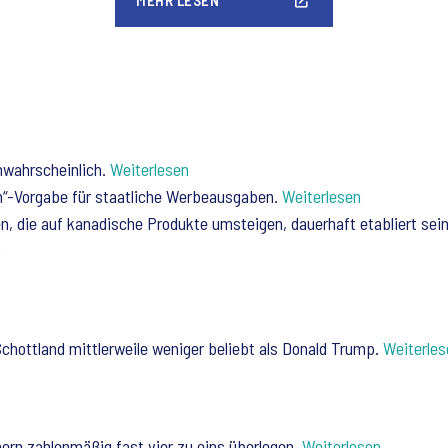
MEHR LESEN
nwahrscheinlich.
Weiterlesen
n“-Vorgabe für staatliche Werbeausgaben.
Weiterlesen
n, die auf kanadische Produkte umsteigen, dauerhaft etabliert s
n
Schottland mittlerweile weniger beliebt als Donald Trump.
Weiterles
nern zahlenmäßig fast vier zu eins überlegen.
Weiterlesen