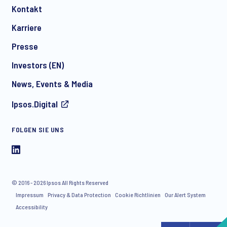
Kontakt
*
Karriere
Presse
Investors (EN)
News, Events & Media
Ipsos.Digital
I consent to receive regular e-mail marketing
communication about products and services including
FOLGEN SIE UNS
invitations to free events and articles from Ipsos. You may
withdraw your consent at any time with effect for the future.
© 2016 - 2026 Ipsos All Rights Reserved
Impressum
Privacy & Data Protection
Cookie Richtlinien
Our Alert System
Accessibility