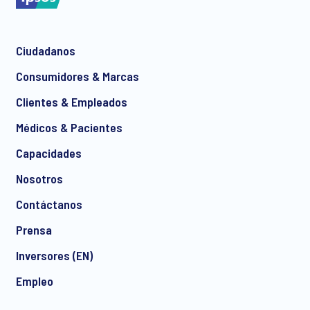
Ciudadanos
*
Consumidores & Marcas
Clientes & Empleados
Médicos & Pacientes
*
Capacidades
Nosotros
Contáctanos
I consent to receive regular e-mail marketing
Prensa
communication about products and services including
invitations to free events and articles from Ipsos. You may
Inversores (EN)
withdraw your consent at any time with effect for the future.
Empleo