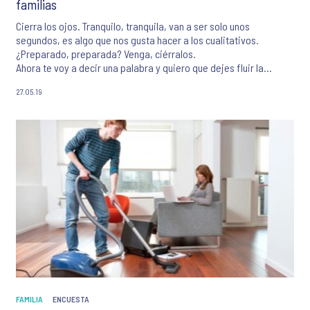
familias
Cierra los ojos. Tranquilo, tranquila, van a ser solo unos
segundos, es algo que nos gusta hacer a los cualitativos.
¿Preparado, preparada? Venga, ciérralos.
Ahora te voy a decir una palabra y quiero que dejes fluir la
mente… Quiero que tu cabeza construya imágenes a partir de
27.05.19
esa palabra, sin darle muchas vueltas, sin pensarlo demasiado.
Y, pasados unos segundos, te pediré que digas en voz alta lo que
has visto a raíz de esa palabra.
La palabra que quiero que sirva de estímulo es… es… es…
“familia”.
Sin abrir los ojos… ¿qué imágenes ves?
FAMILIA
ENCUESTA