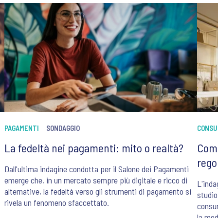
PAGAMENTI
SONDAGGIO
CONSU
La fedeltà nei pagamenti: mito o realtà?
Come
rego
Dall'ultima indagine condotta per il Salone dei Pagamenti
emerge che, in un mercato sempre più digitale e ricco di
L'inda
alternative, la fedeltà verso gli strumenti di pagamento si
studio
rivela un fenomeno sfaccettato.
consum
la mod