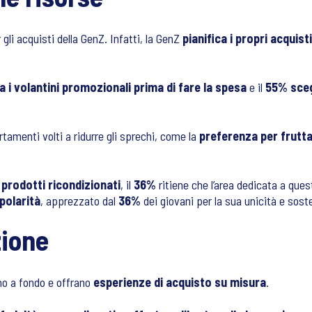
li acquisti della GenZ. Infatti, la GenZ
pianifica i propri acquisti
a i volantini promozionali prima di fare la spesa
e il
55% sceg
amenti volti a ridurre gli sprechi, come la
preferenza per frutt
 prodotti ricondizionati
, il
36%
ritiene che l’area dedicata a que
polarità
, apprezzato dal
36%
dei giovani per la sua unicità e soste
zione
no a fondo e offrano
esperienze di acquisto su misura
.