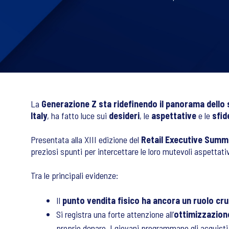
La
Generazione Z sta ridefinendo il panorama dello
Italy
, ha fatto luce sui
desideri
, le
aspettative
e le
sfid
Presentata alla XIII edizione del
Retail Executive Summ
preziosi spunti per intercettare le loro mutevoli aspettati
Tra le principali evidenze:
Il
punto vendita fisico ha ancora un ruolo cru
Si registra una forte attenzione all’
ottimizzazione
proprio denaro. I giovani programmano gli acquisti