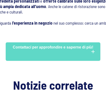
edeltà personalizzati
e
offerte calibrate sulle loro esigenz
iù ampia dedicata all'uomo
. Anche le catene di ristorazione so
he e culturali.
riguarda
l'esperienza in negozio
nel suo complesso: cerca un ambi
Contattaci per approfondire e saperne di più!
Notizie correlate