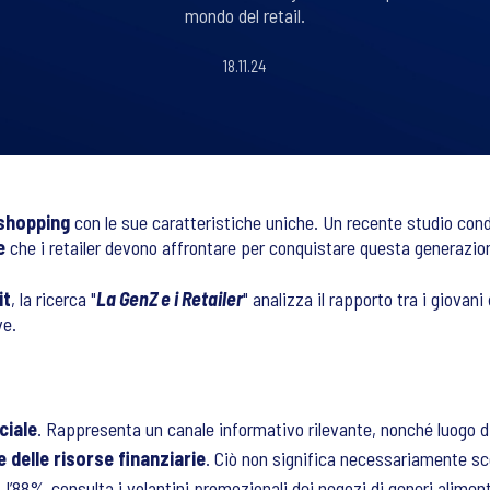
mondo del retail.
18.11.24
 shopping
con le sue caratteristiche uniche. Un recente studio con
e
che i retailer devono affrontare per conquistare questa generazio
it
, la ricerca "
La GenZ e i Retailer
" analizza il rapporto tra i giovani
ve.
ciale
. Rappresenta un canale informativo rilevante, nonché luogo di
 delle risorse finanziarie
. Ciò non significa necessariamente sce
, l’88% consulta i volantini promozionali dei negozi di generi alime