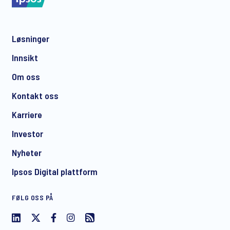
Løsninger
*
Innsikt
Om oss
Kontakt oss
*
Karriere
Investor
Nyheter
I consent to receive regular e-mail marketing
Ipsos Digital plattform
communication about products and services including
invitations to free events and articles from Ipsos. You may
FØLG OSS PÅ
withdraw your consent at any time with effect for the future.