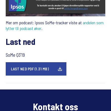
Mer om podcast: Ipsos SoMe-tracker viste at
andelen som
lytter til podcast øker
.
Last ned
SoMe Q3'19
LAST NED PDF (1.31 MB)
Kontakt oss