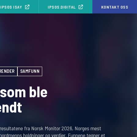
IPSOS ISAY
IPSOS.DIGITAL
KONTAKT OSS
RENDER
SAMFUNN
 som ble
endt
s resultatene fra Norsk Monitor 2026, Norges mest
nordmenns holdninger og verdier. Funnene tegner et