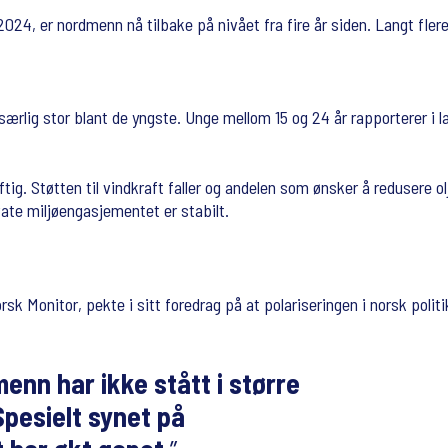
 2024, er nordmenn nå tilbake på nivået fra fire år siden. Langt fl
 særlig stor blant de yngste. Unge mellom 15 og 24 år rapporterer i
g. Støtten til vindkraft faller og andelen som ønsker å redusere olje
vate miljøengasjementet er stabilt.
 Monitor, pekte i sitt foredrag på at polariseringen i norsk politik
menn har ikke stått i større
Spesielt synet på