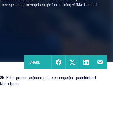
 i bevegelse, og bevegelsen går i en retning vi ikke har sett
SHARE
985. Etter presentasjonen fulgte en engasjert paneldebatt
ktør i Ipsos.