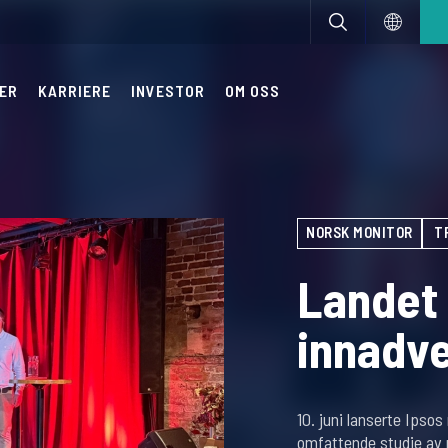
ER
KARRIERE
INVESTOR
OM OSS
NORSK MONITOR
T
Landet
innadv
10. juni lanserte Ipso
omfattende studie av 