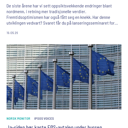
De siste årene har vi sett oppsiktsvekkende endringer blant
nordmenn, i retning mer tradisjonelle verdier.
Fremtidsoptimismen har også fått seg en knekk. Har denne
utviklingen vedvart? Svaret får du på lanseringsseminaret for
Norsk Monitor 2026!
19.05.26
NORSK MONITOR
IPSOS VOICES
Ja-siden bør kaste EØS-avtalen under bussen