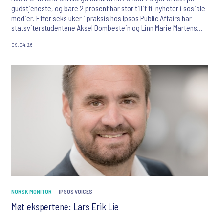
gudstjeneste, og bare 2 prosent har stor tillit til nyheter i sosiale
medier. Etter seks uker i praksis hos Ipsos Public Affairs har
statsviterstudentene Aksel Dombestein og Linn Marie Martens
Pedersen fra UiO dypdykket i Norsk Monitor sammen med mentor
09.04.26
Lars Erik Lie – her er funnene som overrasket dem.
NORSK MONITOR
IPSOS VOICES
Møt ekspertene: Lars Erik Lie