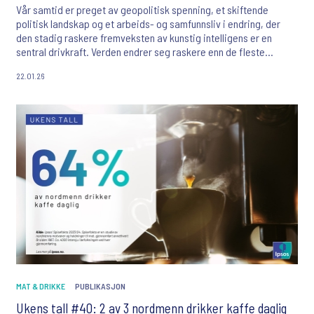
Vår samtid er preget av geopolitisk spenning, et skiftende
politisk landskap og et arbeids- og samfunnsliv i endring, der
den stadig raskere fremveksten av kunstig intelligens er en
sentral drivkraft. Verden endrer seg raskere enn de fleste
nordmenn har opplevd, og våre egne holdninger og preferanser
22.01.26
endrer seg med den.
MAT & DRIKKE
PUBLIKASJON
Ukens tall #40: 2 av 3 nordmenn drikker kaffe daglig