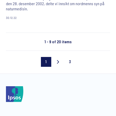
den 28. desember 2002, delte vi innsikt om nordmenns syn på
naturmedisin.
30.12.22
1 - 9 of 20 items
1
3
Current
Last
page
page