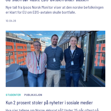
Nye tall fra Ipsos Norsk Monitor viser at den norske befolkningen
er klart for EU om EØS-avtalen skulle bortfalle.
10.04.26
STUDENTER
PUBLIKASJON
Kun 2 prosent stoler på nyheter i sosiale medier
Hva sier tallene om Norge akkurat nå? Under 25 går oftest på