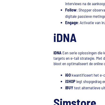
interviews na de aankoop
Follow
: Shopper observa
digitale passieve meting
Engage
: Activatie van i
iDNA
iDNA
Een serie oplossingen die 
targets en e-tail strategie. Me
bloot en optimaliseert de online
iGO
kwantificeert het e-
iSHOP
legt shopgedrag e
iBUY
test alternatieve ui
Simstore