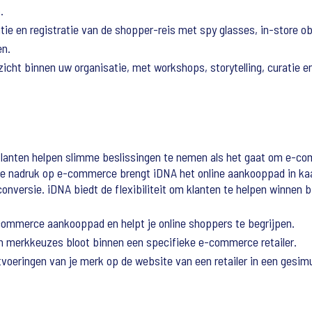
.
tie en registratie van de shopper-reis met spy glasses, in-store o
en.
nzicht binnen uw organisatie, met workshops, storytelling, curatie en
klanten helpen slimme beslissingen te nemen als het gaat om e-c
t de nadruk op e-commerce brengt iDNA het online aankooppad in kaa
 conversie. iDNA biedt de flexibiliteit om klanten te helpen winne
commerce aankooppad en helpt je online shoppers te begrijpen.
n merkkeuzes bloot binnen een specifieke e-commerce retailer.
tvoeringen van je merk op de website van een retailer in een gesi