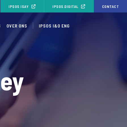
IPSOS ISAY
IPSOS.DIGITAL
CONTACT
S
OVER ONS
IPSOS I&O ENG
ney