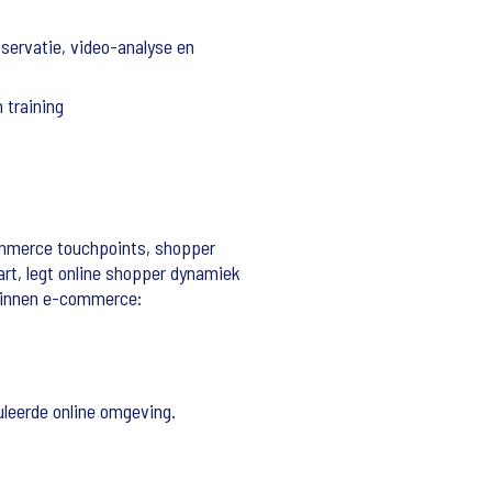
bservatie, video-analyse en
 training
ommerce touchpoints, shopper
rt, legt online shopper dynamiek
n binnen e-commerce:
muleerde online omgeving.