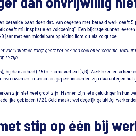
er dan onvrijwillig ni
en betaalde baan doen dat. Van degenen met betaald werk geeft 5 
k geeft mij inspiratie en voldoening”. Een bijdrage kunnen leveren
9 jaar met een middelbare opleiding licht dit als volgt toe:
 het voor inkomen zorgt geeft het ook een doel en voldoening. Natuurli
p te zijn.”
5), bij de overheid (7,5) of semioverheid (7,6). Werklozen en arbei
Huisvrouwen en -mannen en gepensioneerden zijn daarentegen het ge
en zijn niet heel groot zijn. Mannen zijn iets gelukkiger in hun w
 stedelijke gebieden’ (7,2). Geld maakt wel degelijk gelukkig: werk
met stip op één bij w