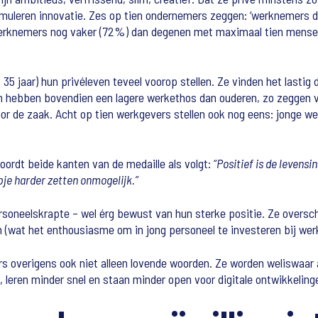
uleren innovatie. Zes op tien ondernemers zeggen: ‘werknemers die
werknemers nog vaker (72%) dan degenen met maximaal tien mensen
 jaar) hun privéleven teveel voorop stellen. Ze vinden het lastig dat
en hebben bovendien een lagere werkethos dan ouderen, zo zeggen v
 voor de zaak. Acht op tien werkgevers stellen ook nog eens: jonge w
oordt beide kanten van de medaille als volgt:
“Positief is de levensin
apje harder zetten onmogelijk.”
rsoneelskrapte – wel érg bewust van hun sterke positie. Ze overscha
n (wat het enthousiasme om in jong personeel te investeren bij we
 overigens ook niet alleen lovende woorden. Ze worden weliswaar al
, leren minder snel en staan minder open voor digitale ontwikkeling