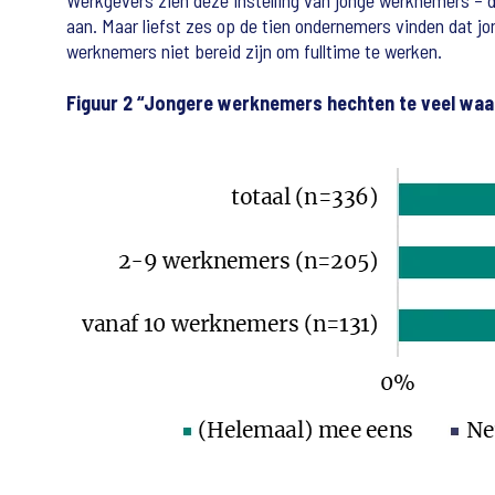
Werkgevers zien deze instelling van jonge werknemers – de
aan. Maar liefst zes op de tien ondernemers vinden dat j
werknemers niet bereid zijn om fulltime te werken.
Figuur 2 “Jongere werknemers hechten te veel waa