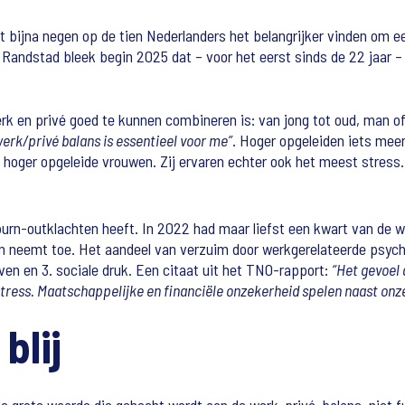
 bijna negen op de tien Nederlanders het belangrijker vinden om 
an Randstad bleek begin 2025 dat – voor het eerst sinds de 22 jaar
rk en privé goed te kunnen combineren is: van jong tot oud, man o
erk/privé balans is essentieel voor me”
. Hoger opgeleiden iets mee
 hoger opgeleide vrouwen. Zij ervaren echter ook het meest stress. 
burn-outklachten heeft. In 2022 had maar liefst een kwart van de w
n neemt toe. Het aandeel van verzuim door werkgerelateerde psychi
ven en 3. sociale druk. Een citaat uit het TNO-rapport:
“Het gevoel 
tress. Maatschappelijke en financiële onzekerheid spelen naast onzek
blij