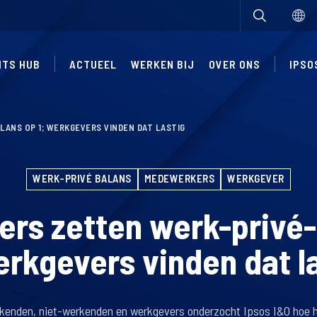
HTS HUB
ACTUEEL
WERKEN BIJ
OVER ONS
IPSO
ANS OP 1; WERKGEVERS VINDEN DAT LASTIG
WERK-PRIVÉ BALANS
MEDEWERKERS
WERKGEVER
rs zetten werk-privé-
erkgevers vinden dat l
rkenden, niet-werkenden en werkgevers onderzocht Ipsos I&O hoe 