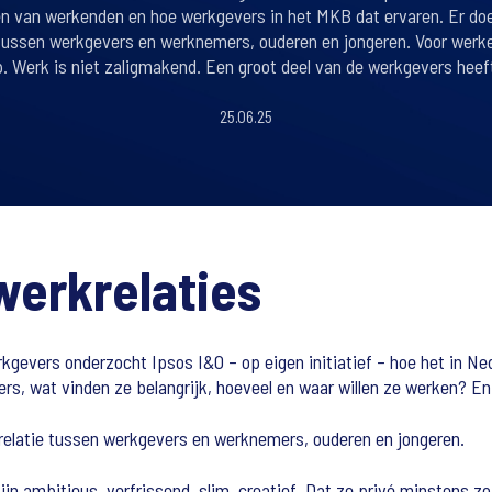
en van werkenden en hoe werkgevers in het MKB dat ervaren. Er do
 tussen werkgevers en werknemers, ouderen en jongeren. Voor werk
. Werk is niet zaligmakend. Een groot deel van de werkgevers heeft
25.06.25
werkrelaties
kgevers onderzocht Ipsos I&O – op eigen initiatief – hoe het in N
, wat vinden ze belangrijk, hoeveel en waar willen ze werken? E
relatie tussen werkgevers en werknemers, ouderen en jongeren.
ijn ambitieus, verfrissend, slim, creatief. Dat ze privé minstens z