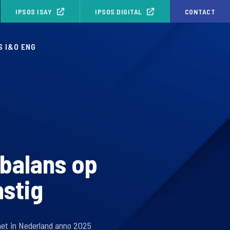
IPSOS ISAY
IPSOS.DIGITAL
CONTACT
S I&O ENG
balans op
astig
het in Nederland anno 2025