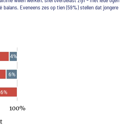
ltime willen werken, snel overbelast zijn – met lede ogen
 balans. Eveneens zes op tien (59%) stellen dat jongere