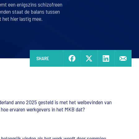
emt een enigszins schizofreen
enden staat de balans tussen
 het hier lastig mee.
SHARE
ederland anno 2025 gesteld is met het welbevinden van
n hoe ervaren werkgevers in het MKB dat?
o belangrijk vinden als het werk wordt door sommige