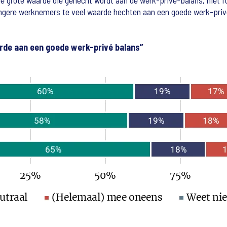
 grote waarde die gehecht wordt aan de werk-privé-balans, niet ful
ongere werknemers te veel waarde hechten aan een goede werk-privé
rde aan een goede werk-privé balans”