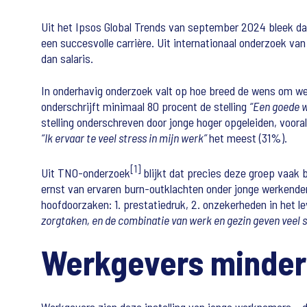
Uit het Ipsos Global Trends van september 2024 bleek dat
een succesvolle carrière. Uit internationaal onderzoek v
dan salaris.
In onderhavig onderzoek valt op hoe breed de wens om we
onderschrijft minimaal 80 procent de stelling
“Een goede w
stelling onderschreven door jonge hoger opgeleiden, vooral
“Ik ervaar te veel stress in mijn werk”
het meest (31%).
[1]
Uit TNO-onderzoek
blijkt dat precies deze groep vaak 
ernst van ervaren burn-outklachten onder jonge werkende
hoofdoorzaken: 1. prestatiedruk, 2. onzekerheden in het le
zorgtaken, en de combinatie van werk en gezin geven veel s
Werkgevers minder 