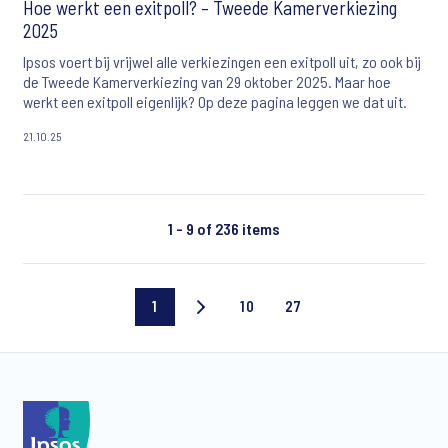
Hoe werkt een exitpoll? – Tweede Kamerverkiezing
2025
Ipsos voert bij vrijwel alle verkiezingen een exitpoll uit, zo ook bij
de Tweede Kamerverkiezing van 29 oktober 2025. Maar hoe
werkt een exitpoll eigenlijk? Op deze pagina leggen we dat uit.
21.10.25
1 - 9 of 236 items
1
10
27
Current
Page
Last
page
10
page