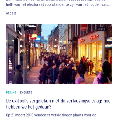
helft van het electoraat voorstander te zijn van het houden van
referenda. Het enthousiasme is groter onder jongeren en
07.06.18
laagopgeleiden.
PEILING
ENQUÊTE
De exitpolls vergeleken met de verkiezingsuitslag: hoe
hebben we het gedaan?
Op 21 maart 2018 vonden er verkiezingen plaats voor de