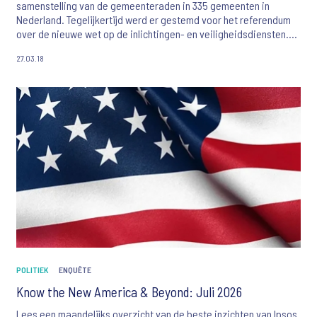
samenstelling van de gemeenteraden in 335 gemeenten in
Nederland. Tegelijkertijd werd er gestemd voor het referendum
over de nieuwe wet op de inlichtingen- en veiligheidsdiensten.
Ipsos voerde, in opdracht van de NOS, exitpolls uit in 6
27.03.18
gemeenten (Amsterdam, Rotterdam, Utrecht, Enschede, Weert en
Emmen) en een landelijke exitpoll voor de uitslag van het
referendum. Op basis van de exitpolls gaven we, meteen na het
sluiten van de stembussen, een indicatie van de uitslag en van de
opkomst, en deze is door de NOS gerapporteerd in de televisie-
uitzending op de verkiezingsavond.
POLITIEK
ENQUÊTE
Know the New America & Beyond: Juli 2026
Lees een maandelijks overzicht van de beste inzichten van Ipsos