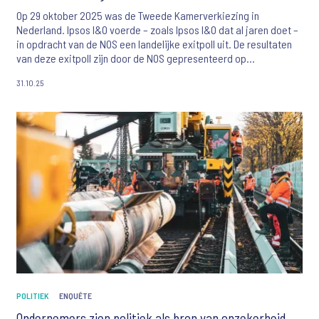
Op 29 oktober 2025 was de Tweede Kamerverkiezing in
Nederland. Ipsos I&O voerde – zoals Ipsos I&O dat al jaren doet –
in opdracht van de NOS een landelijke exitpoll uit. De resultaten
van deze exitpoll zijn door de NOS gepresenteerd op
verkiezingsavond. De exitpoll kwam keurig overeen met de
31.10.25
verkiezingsuitslag.
POLITIEK
ENQUÊTE
Ondernemers zien politiek als bron van onzekerheid