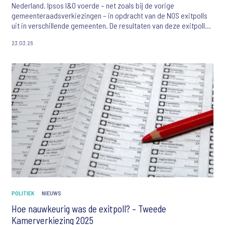
Nederland. Ipsos I&O voerde – net zoals bij de vorige
gemeenteraadsverkiezingen – in opdracht van de NOS exitpolls
uit in verschillende gemeenten. De resultaten van deze exitpolls
zijn door de NOS gepresenteerd op verkiezingsavond en kwamen
23.03.26
mooi overeen met de verkiezingsuitslag.
POLITIEK
NIEUWS
Hoe nauwkeurig was de exitpoll? – Tweede
Kamerverkiezing 2025