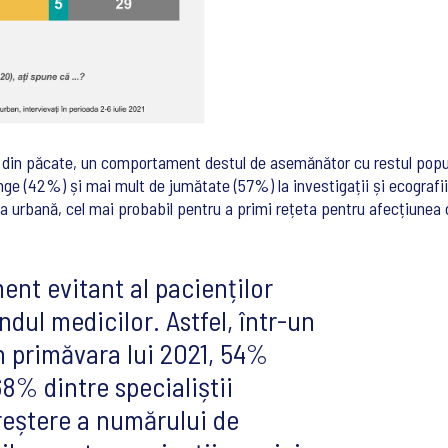
 din păcate, un comportament destul de asemănător cu restul popu
ânge (42%) și mai mult de jumătate (57%) la investigații și ecografii
 urbană, cel mai probabil pentru a primi rețeta pentru afecțiunea c
nt evitant al pacienților
ândul medicilor. Astfel, într-un
în primăvara lui 2021, 54%
68% dintre specialiștii
reștere a numărului de