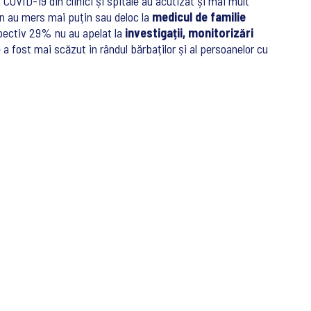
COVID-19 din clinici și spitale au acutizat și mai mult
an au mers mai puțin sau deloc la
medicul de familie
spectiv 29% nu au apelat la
investigații, monitorizări
 a fost mai scăzut in rândul bărbaților și al persoanelor cu