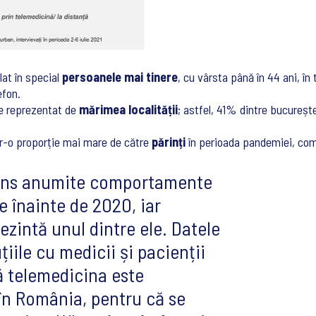
lat în special
persoanele mai tinere
, cu vârsta până în 44 ani, î
efon.
te reprezentat de
mărimea localității
; astfel, 41% dintre bucureșt
ntr-o proporție mai mare de către
părinți
în perioada pandemiei, com
tins anumite comportamente
 înainte de 2020, iar
rezintă unul dintre ele. Datele
țiile cu medicii și pacienții
ă telemedicina este
în România, pentru că se