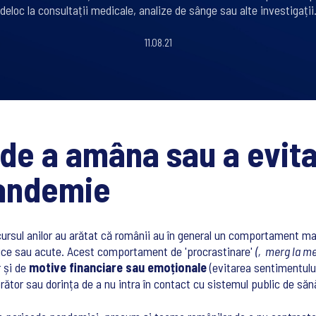
deloc la consultații medicale, analize de sânge sau alte investigații
11.08.21
de a amâna sau a evita 
pandemie
cursul anilor au arătat că românii au în general un comportament ma
ronice sau acute. Acest comportament de 'procrastinare'
(‚merg la med
r și de
motive financiare sau emoționale
(evitarea sentimentului
orător sau dorința de a nu intra în contact cu sistemul public de să