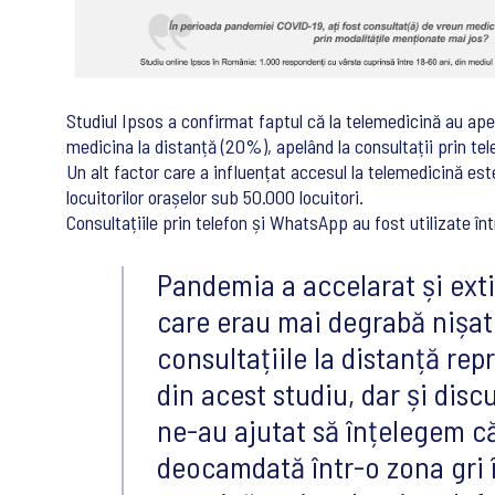
Studiul Ipsos a confirmat faptul că la telemedicină au ape
medicina la distanță (20%), apelând la consultații prin tel
Un alt factor care a influențat accesul la telemedicină es
locuitorilor orașelor sub 50.000 locuitori.
Consultațiile prin telefon și WhatsApp au fost utilizate î
Pandemia a accelarat și ex
care erau mai degrabă nișate
consultațiile la distanță rep
din acest studiu, dar și discu
ne-au ajutat să înțelegem c
deocamdată într-o zona gri 