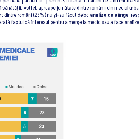
în perioada pandemiei, precum și teama românilor de a nu contracta 
sănătății. Astfel, aproape jumătate dintre românii din mediul urb
ert dintre români (23%) nu și-au făcut deloc
analize de sânge
, re
 arată faptul că interesul pentru a merge la medic sau a face analize