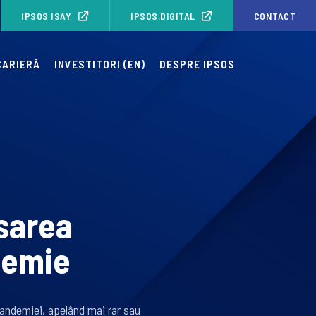
IPSOS ISAY
IPSOS.DIGITAL
CONTACT
CARIERĂ
INVESTITORI (EN)
DESPRE IPSOS
sarea
demie
pandemiei, apelând mai rar sau