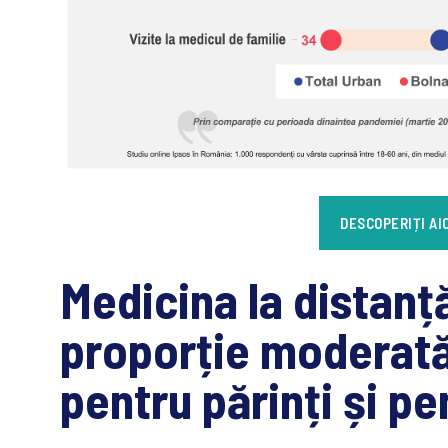
DESCOPERIȚI AI
Medicina la distanță
proporție moderată 
pentru părinți și p