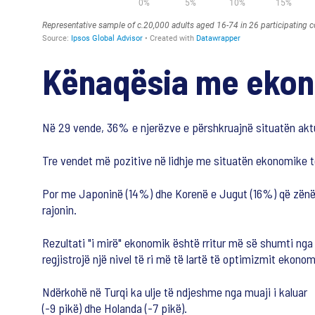
Kënaqësia me eko
Në 29 vende, 36% e njerëzve e përshkruajnë situatën aktua
Tre vendet më pozitive në lidhje me situatën ekonomike të
Por me Japoninë (14%) dhe Korenë e Jugut (16%) që zënë d
rajonin.
Rezultati "i mirë" ekonomik është rritur më së shumti nga 
regjistrojë një nivel të ri më të lartë të optimizmit ekono
Ndërkohë në Turqi ka ulje të ndjeshme nga muaji i kaluar
(-9 pikë) dhe Holanda (-7 pikë).