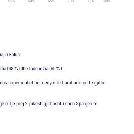
ji i kaluar.
India (68%) dhe Indonezia (66%).
 nuk shpërndahet në mënyrë të barabartë në të gjithë
jë rritje prej 2 pikësh gjithashtu sheh Spanjën të