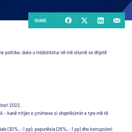
SHARE
he politike, duke u mbështetur në më shumë se dhjetë
rshori 2022.
BA – kanë rritjen e çmimeve si shqetësimin e tyre më të
iale (30%, -1 pp), papunësia (26%, -1 pp) dhe korrupsioni