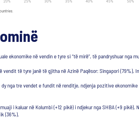
nominë
le ekonomike në vendin e tyre si “të mirë”, të pandryshuar nga mua
 vendit të tyre janë të gjitha në Azinë Paqësor: Singapori (79%), 
y nga tre vendet e fundit në renditje, ndjenja pozitive ekonomike
muaji i kaluar në Kolumbi (+12 pikë) i ndjekur nga SHBA (+9 pikë). N
mik (36%).