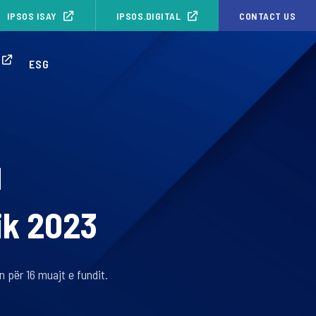
IPSOS ISAY
IPSOS.DIGITAL
CONTACT US
ESG
ik 2023
 për 16 muajt e fundit.