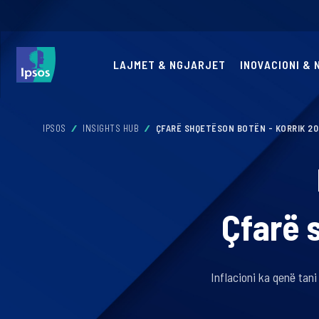
LAJMET & NGJARJET
INOVACIONI &
IPSOS
INSIGHTS HUB
ÇFARË SHQETËSON BOTËN - KORRIK 2
Çfarë 
Inflacioni ka qenë tan