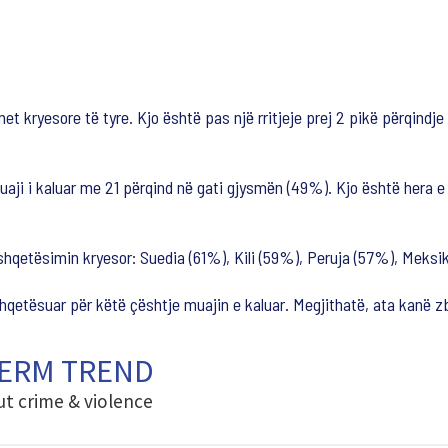
et kryesore të tyre. Kjo është pas një rritjeje prej 2 pikë përqindj
muaji i kaluar me 21 përqind në gati gjysmën (49%). Kjo është hera 
shqetësimin kryesor: Suedia (61%), Kili (59%), Peruja (57%), Meksi
etësuar për këtë çështje muajin e kaluar. Megjithatë, ata kanë zb