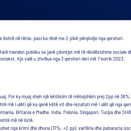
e është në rënie, pasi ka rënë me 2 pikë përqindje nga qershori.
farë mendon publiku se janë çështjet më të rëndësishme sociale d
ntekst. Kjo valë u zhvillua nga 3 qershori deri më 7 korrik 2023.
muaj. Por ky muaj sheh një lehtësim të mëtejshëm prej 2pp në 38%.
shtë më i ulëti që ka qenë këtë vit dhe rezultati më i ulët që nga qe
ermania, Britania e Madhe, India, Polonia, Singapori, Turqia dhe SH
shtë më në listë.
sohet nga krimi dhe dhuna (31%, +2 pp), varfëria dhe pabarazia soc