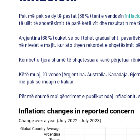
Pak më pak se dy të pestat (38%) tani e vendosin
inflaci
të ulët të shqetësimit të parë këtë vit dhe rezultatin më 
Argjentina (68%) duket se po ftohet gradualisht, pavarësi
në nivelet e majit, kur ato thyen rekordet e shqetësimit pë
Kombet e tjera shumë të shqetësuara kanë përjetuar rënie 
Këtë muaj, 10 vende (Argjentina, Australia, Kanadaja, Gjer
më pak se muajin e kaluar.
Për më shumë mbi qëndrimet e publikut ndaj inflacionit, 