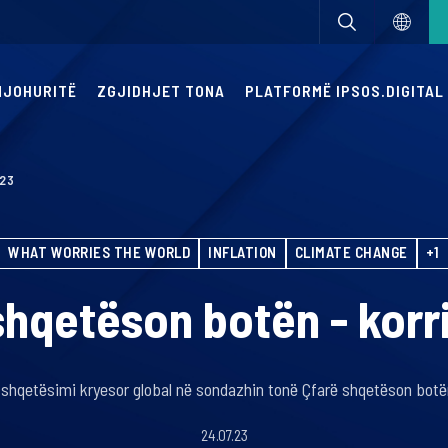
 NJOHURITË
ZGJIDHJET TONA
PLATFORMË IPSOS.DIGITAL
023
WHAT WORRIES THE WORLD
INFLATION
CLIMATE CHANGE
+1
shqetëson botën - korr
i shqetësimi kryesor global në sondazhin tonë Çfarë shqetëson botën
24.07.23