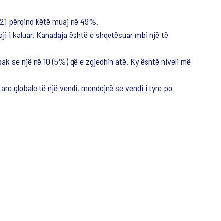
e 21 përqind këtë muaj në 49%.
i i kaluar. Kanadaja është e shqetësuar mbi një të
ak se një në 10 (5%) që e zgjedhin atë. Ky është niveli më
are globale të një vendi, mendojnë se vendi i tyre po