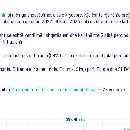
onin
si një nga shqetësimet e tyre kryesore. Kjo është një rënie prej
të ulët që nga qershori 2022. Shkurti 2023 pati rezultatin më të lar
sht se është vendi më i shqetësuar, dhe ka rënë me 3 pikë përqindj
r inflacionin.
të ngjashme, si Polonia (59%) e cila është ulur me 6 pikë përqindj
mania, Britania e Madhe, India, Polonia, Singapori, Turqia dhe SHBA
shihni
Monitorin tonë të fundit të Inflacionit Global
të 29 vendeve.