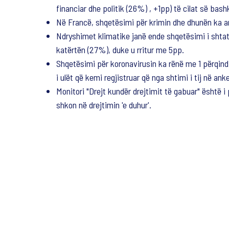
financiar dhe politik (26%) , +1pp) të cilat së ba
Në Francë, shqetësimi për krimin dhe dhunën ka ar
Ndryshimet klimatike janë ende shqetësimi i shtat
katërtën (27%), duke u rritur me 5pp.
Shqetësimi për koronavirusin ka rënë me 1 përqind 
i ulët që kemi regjistruar që nga shtimi i tij në ank
Monitori "Drejt kundër drejtimit të gabuar" është 
shkon në drejtimin 'e duhur'.