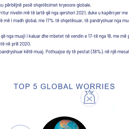
shku përbëjnë pesë shqetësimet kryesore globale.
ritur nivelin më të lartë që nga qershori 2021, duke u kapërcyer m
ë më i madh global, me 17% të shqetësuar, të pandryshuar nga muaj
që nga muaji i kaluar dhe mbetet në vendin e 17-të nga 18, me më p
etë në prill 2020.
i pandryshuar këtë muaj. Pothuajse dy të pestat (38%), në një mesat