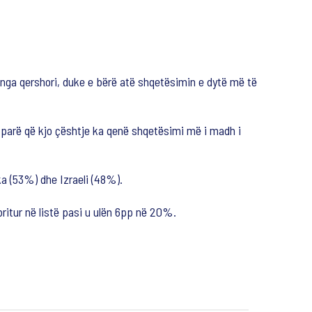
e nga qershori, duke e bërë atë shqetësimin e dytë më të
e parë që kjo çështje ka qenë shqetësimi më i madh i
ka (53%) dhe Izraeli (48%).
ritur në listë pasi u ulën 6pp në 20%.