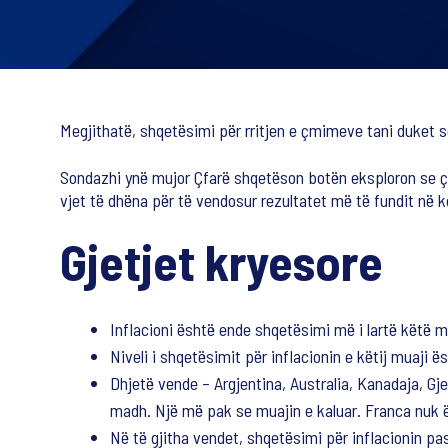
Megjithatë, shqetësimi për rritjen e çmimeve tani duket s
Sondazhi ynë mujor Çfarë shqetëson botën eksploron se ç
vjet të dhëna për të vendosur rezultatet më të fundit në ko
Gjetjet kryesore
Inflacioni është ende shqetësimi më i lartë këtë 
Niveli i shqetësimit për inflacionin e këtij muaji ë
Dhjetë vende – Argjentina, Australia, Kanadaja, Gj
madh. Një më pak se muajin e kaluar. Franca nuk ë
Në të gjitha vendet, shqetësimi për inflacionin pa