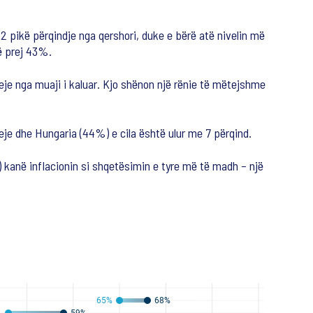
 2 pikë përqindje nga qershori, duke e bërë atë nivelin më
të prej 43%.
eje nga muaji i kaluar. Kjo shënon një rënie të mëtejshme
eje dhe Hungaria (44%) e cila është ulur me 7 përqind.
) kanë inflacionin si shqetësimin e tyre më të madh – një