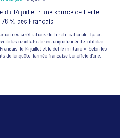
é du 14 juillet : une source de fierté
 78 % des Français
casion des célébrations de la Fête nationale, Ipsos
voile les résultats de son enquête inédite intitulée
rançais, le 14 juillet et le défilé militaire ». Selon les
ats de l’enquête, l’armée française bénéficie d’une
positive auprès de 90 % des Français ayant
6
é un avis. L’étude souligne également que 80 % des
is considèrent le défilé militaire comme un symbole
ant de l’identité nationale. Pour 59 % des
ants, le 14 juillet constitue une fête nationale
ielle qui doit être célébrée avec fierté, tandis que
es personnes ayant une opinion déclarent se sentir
d’être Français lors du défilé des troupes des armées
illet.