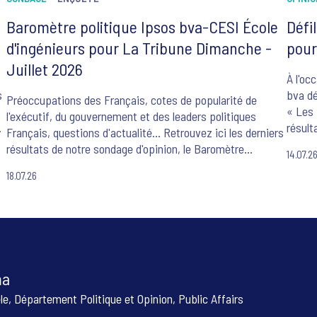
Baromètre politique Ipsos bva-CESI École
Défil
d'ingénieurs pour La Tribune Dimanche -
pour
Juillet 2026
À l'oc
s
bva dé
Préoccupations des Français, cotes de popularité de
« Les F
l'exécutif, du gouvernement et des leaders politiques
s
résult
Français, questions d'actualité... Retrouvez ici les derniers
-
image 
résultats de notre sondage d'opinion, le Baromètre
14.07.2
exprim
Politique Ipsos bva-CESI École d'ingénieurs-La Tribune
França
18.07.26
Dimanche.
import
répond
essent
78 % d
fiers 
le 14 ju
ma
èle, Département Politique et Opinion, Public Affairs