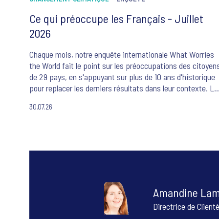
Ce qui préoccupe les Français - Juillet
2026
Chaque mois, notre enquête internationale What Worries
the World fait le point sur les préoccupations des citoyen
de 29 pays, en s'appuyant sur plus de 10 ans d'historique
pour replacer les derniers résultats dans leur contexte. Le
cinq préoccupations majeures des Français sont ce mois
30.07.26
ci : la criminalité et la violence, le changement climatique,
l'inflation, le système de santé et les flux migratoires.
Amandine La
Directrice de Client