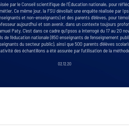
sée par le Conseil scientifique de l’Éducation nationale, pour réflé
u métier. Ce même jour, la FSU dévoilait une enquête réalisée par I
enseignants et non-enseignants) et des parents d’élèves, pour témoi
ofesseur aujourd’hui et son avenir, dans un contexte toujours prof
Samuel Paty. C’est dans ce cadre qu’Ipsos a interrogé du 17 au 20 n
s de l’éducation nationale (850 enseignants de l’enseignement publ
eignants du secteur public), ainsi que 500 parents d’élèves scolaris
ativité des échantillons a été assurée par l’utilisation de la méthod
02.12.20