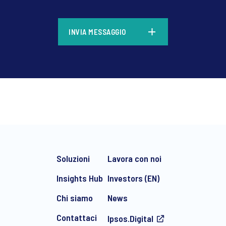
*
*
INVIA MESSAGGIO
*
Soluzioni
Lavora con noi
Insights Hub
Investors (EN)
Chi siamo
News
Contattaci
Ipsos.Digital
ente comunicazioni di marketing via e-mail su prodotti e servizi, i