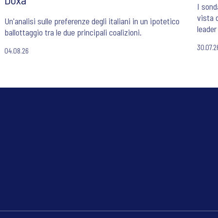
I sond
vista 
Un'analisi sulle preferenze degli italiani in un ipotetico
leader 
ballottaggio tra le due principali coalizioni.
30.07.2
04.08.26