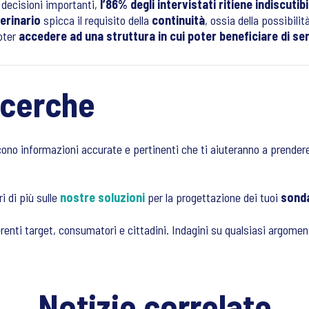
 decisioni importanti,
l’86% degli intervistati ritiene indiscutibi
terinario
spicca il requisito della
continuità
, ossia della possibili
poter
accedere ad una struttura in cui poter beneficiare di serv
icerche
scono informazioni accurate e pertinenti che ti aiuteranno a prendere 
i di più sulle
nostre soluzioni
per la progettazione dei tuoi
sond
enti target, consumatori e cittadini. Indagini su qualsiasi argoment
Notizie correlate