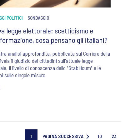
GI POLITICI
SONDAGGIO
a legge elettorale: scetticismo e
nformazione, cosa pensano gli italiani?
tra analisi approfondita, pubblicata sul Corriere della
ivela il giudizio dei cittadini sull'attuale legge
ale, il livello di conoscenza dello "Stabilicum" e le
ni sulle singole misure.
6
1
PAGINA SUCCESSIVA
10
23
Current
PAGINA
Page
Last