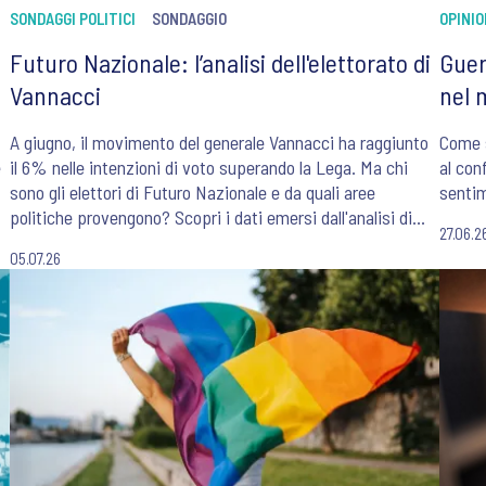
SONDAGGI POLITICI
SONDAGGIO
OPINI
Futuro Nazionale: l’analisi dell'elettorato di
Guer
Vannacci
nel 
A giugno, il movimento del generale Vannacci ha raggiunto
Come s
e
il 6% nelle intenzioni di voto superando la Lega. Ma chi
al con
sono gli elettori di Futuro Nazionale e da quali aree
sentim
politiche provengono? Scopri i dati emersi dall'analisi di
27.06.2
Nando Pagnoncelli, Presidente di Ipsos Doxa, pubblicata
05.07.26
sul Corriere della Sera.