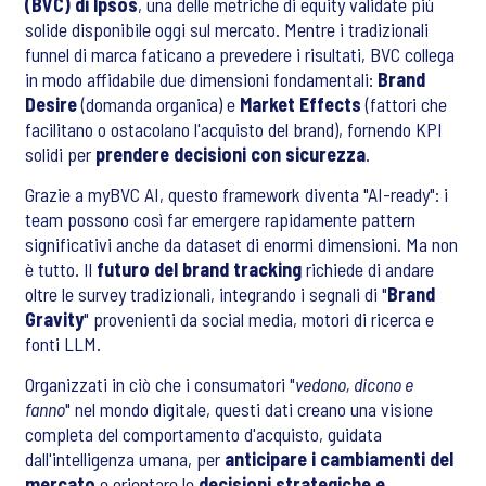
(BVC) di Ipsos
, una delle metriche di equity validate più
solide disponibile oggi sul mercato. Mentre i tradizionali
funnel di marca faticano a prevedere i risultati, BVC collega
in modo affidabile due dimensioni fondamentali:
Brand
Desire
(domanda organica) e
Market Effects
(fattori che
facilitano o ostacolano l'acquisto del brand), fornendo KPI
solidi per
prendere decisioni con sicurezza
.
Grazie a myBVC AI, questo framework diventa "AI-ready": i
team possono così far emergere rapidamente pattern
significativi anche da dataset di enormi dimensioni. Ma non
è tutto. Il
futuro del brand tracking
richiede di andare
oltre le survey tradizionali, integrando i segnali di "
Brand
Gravity
" provenienti da social media, motori di ricerca e
fonti LLM.
Organizzati in ciò che i consumatori "
vedono, dicono e
fanno
" nel mondo digitale, questi dati creano una visione
completa del comportamento d'acquisto, guidata
dall'intelligenza umana, per
anticipare i cambiamenti del
mercato
e orientare le
decisioni strategiche e