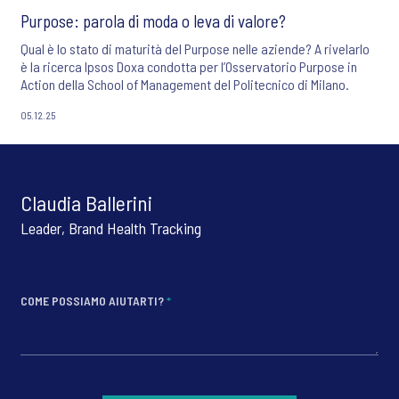
Purpose: parola di moda o leva di valore?
Qual è lo stato di maturità del Purpose nelle aziende? A rivelarlo
è la ricerca Ipsos Doxa condotta per l’Osservatorio Purpose in
Action della School of Management del Politecnico di Milano.
05.12.25
Claudia Ballerini
Leader, Brand Health Tracking
COME POSSIAMO AIUTARTI?
*