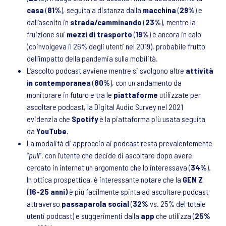
casa
(
81%
), seguita a distanza dalla
macchina
(
29%
) e
dall’ascolto in
strada/camminando
(
23%
), mentre la
fruizione sui
mezzi di trasporto
(
19%
) è ancora in calo
(coinvolgeva il 26% degli utenti nel 2019), probabile frutto
dell’impatto della pandemia sulla mobilità.
L’ascolto podcast avviene mentre si svolgono altre
attività
in contemporanea
(
80%
), con un andamento da
monitorare in futuro e tra le
piattaforme
utilizzate per
ascoltare podcast, la Digital Audio Survey nel 2021
evidenzia che
Spotify
è la piattaforma più usata seguita
da
YouTube
.
La modalità di approccio ai podcast resta prevalentemente
“
pull
”, con l’utente che decide di ascoltare dopo avere
cercato in internet un argomento che lo interessava (
34%
).
In ottica prospettica, è interessante notare che la
GEN Z
(16-25 anni)
è più facilmente spinta ad ascoltare podcast
attraverso
passaparola social
(
32%
vs. 25% del totale
utenti podcast) e suggerimenti dalla
app
che utilizza (
25%