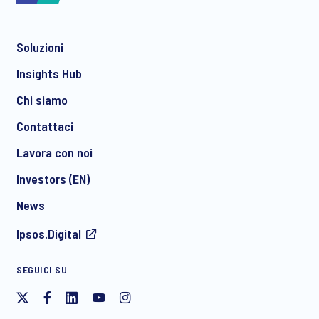
Soluzioni
*
Insights Hub
Chi siamo
Contattaci
*
Lavora con noi
Investors (EN)
News
Acconsento a ricevere regolarmente comunicazioni di
Ipsos.Digital
marketing via e-mail su prodotti e servizi, inclusi inviti a
eventi e webinar gratuiti, da parte di Ipsos. È possibile
ritirare il proprio consenso in qualsiasi momento.
SEGUICI SU