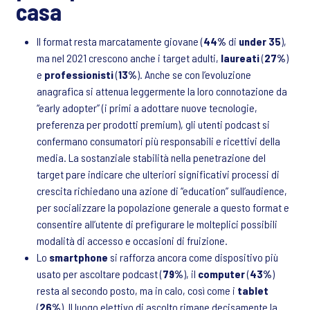
casa
Il format resta marcatamente giovane (
44%
di
under 35
),
ma nel 2021 crescono anche i target adulti,
laureati
(
27%
)
e
professionisti
(
13%
). Anche se con l’evoluzione
anagrafica si attenua leggermente la loro connotazione da
“early adopter” (i primi a adottare nuove tecnologie,
preferenza per prodotti premium), gli utenti podcast si
confermano consumatori più responsabili e ricettivi della
media. La sostanziale stabilità nella penetrazione del
target pare indicare che ulteriori significativi processi di
crescita richiedano una azione di “education” sull’audience,
per socializzare la popolazione generale a questo format e
consentire all’utente di prefigurare le molteplici possibili
modalità di accesso e occasioni di fruizione.
Lo
smartphone
si rafforza ancora come dispositivo più
usato per ascoltare podcast (
79%
), il
computer
(
43%
)
resta al secondo posto, ma in calo, così come i
tablet
(
26%
). Il luogo elettivo di ascolto rimane decisamente la