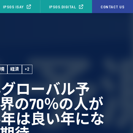
IPSOS ISAY
IPSOS.DIGITAL
CONTACT US
環境
経済
+2
4年グローバル予
界の70％の人が
24年は良い年にな