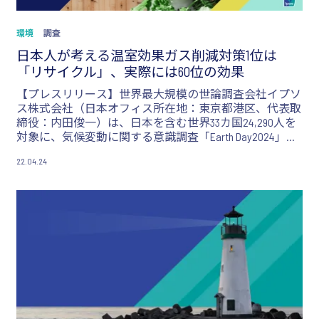
環境
調査
日本人が考える温室効果ガス削減対策1位は
「リサイクル」、実際には60位の効果
【プレスリリース】世界最大規模の世論調査会社イプソ
ス株式会社（日本オフィス所在地：東京都港区、代表取
締役：内田俊一）は、日本を含む世界33カ国24,290人を
対象に、気候変動に関する意識調査「Earth Day2024」を
実施しました。
22.04.24
日本人が温室効果ガスを削減するために最も効果がある
と考えている行動は「リサイクル」だったが、「リサイ
クル」はあらゆる行動の中でも60位の効果であり、温室
効果ガス削減のための効果的な行動との間にギャップが
あることが明らかになりました。