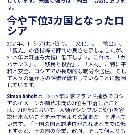
しています。米国の強みは「輸出」指数にありま
す。
今や下位3カ国となったロ
シア
2021年、ロシアは27位で、「文化」、「輸出」、
「観光」の各指標で評判の良さを示しましたが、
2022年は軒並み大幅に低下します。これは、「ガ
バナンス」、「移民と投資」、「人材」、特に平
和と安全、ロシアでの長期的な就労や居住、そし
て人々の温かさの評価が低下していることに起因
しています。
Simon Anholt
は「2022年国家ブランド指数でロシ
アのイメージが前代未聞の31位も下落したこと
は、21世紀において、人類がシンプルに紛争を容
認出来ないことを示す何よりの証拠だ」と述べて
います。「一国の国家的地位がこれほどまでに低
下すると、その国の企業、政府、そして何よりも