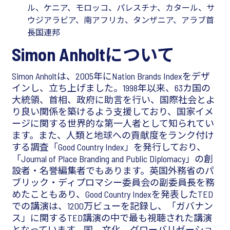
ル、ケニア、モロッコ、パレスチナ、カタール、サ
ウジアラビア、南アフリカ、タンザニア、アラブ首
長国連邦
Simon Anholtについて
Simon Anholtは、2005年にNation Brands Indexをデザ
インし、立ち上げました。1998年以来、63カ国の
大統領、首相、政府に助言を行い、国際社会とよ
り良い関係を築けるよう支援しており、国家イメ
ージに関する世界的な第一人者として知られてい
ます。また、人類と地球への貢献度をランク付け
する調査「Good Country Index」を発行しており、
「Journal of Place Branding and Public Diplomacy」の創
設者・名誉編集者でもあります。英国外務省のパ
ブリック・ディプロマシー委員会の副委員長を務
めたこともあり、Good Country Indexを発表したTED
での講演は、1200万ビューを記録し、「ガバナン
ス」に関するTED講演の中で最も視聴された講演
となっています。国、文化、グローバリゼーショ