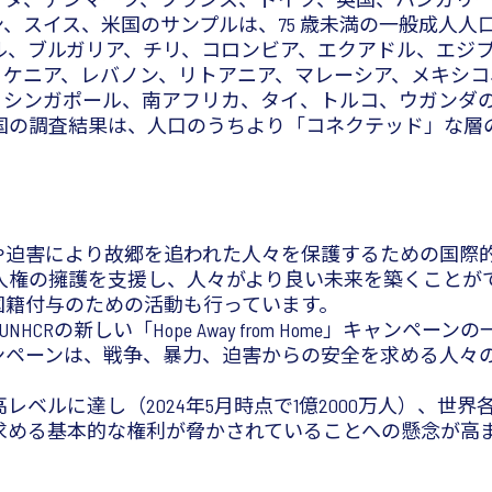
、スイス、米国のサンプルは、75 歳未満の一般成人人
ル、ブルガリア、チリ、コロンビア、エクアドル、エジ
、ケニア、レバノン、リトアニア、マレーシア、メキシコ
、シンガポール、南アフリカ、タイ、トルコ、ウガンダ
国の調査結果は、人口のうちより「コネクテッド」な層
や迫害により故郷を追われた人々を保護するための国際的な
人権の擁護を支援し、人々がより良い未来を築くことが
国籍付与のための活動も行っています。
CRの新しい「Hope Away from Home」キャン
ャンペーンは、戦争、暴力、迫害からの安全を求める人々
ベルに達し（2024年5月時点で1億2000万人）、世
める基本的な権利が脅かされていることへの懸念が高まる