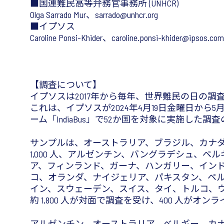
■国連難民高等弁務官事務所 (UNHCR)
Olga Sarrado Mur、
sarrado@unhcr.org
■イプソス
Caroline Ponsi-Khider、
caroline.ponsi-khider@ipsos.com
【調査について】
イプソスは2017年から毎年、世界難民の日の調
これは、イプソスが2024年4月19日金曜日か
ーム「IndiaBus」で52か国を対象に実施し
サンプルは、オーストラリア、ブラジル、カナ
1,000 人、アルゼンチン、バングラデシュ
ア、フィンランド、ガーナ、ハンガリー、イン
コ、オランダ、ナイジェリア、パキスタン、ペ
イン、スウェーデン、スイス、タイ、トルコ、ウガン
約 1,800 人が対面で調査を受け、400 人がオ
アルゼンチン、オーストラリア、ベルギー、カ