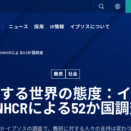
ニュース
採用
IR情報
イプソスについて
NHCRによる52か国調査
難民
社会
する世界の態度：
NHCRによる52か国
HCR-イプソスの調査で、難民に対する人々の支持は変わ