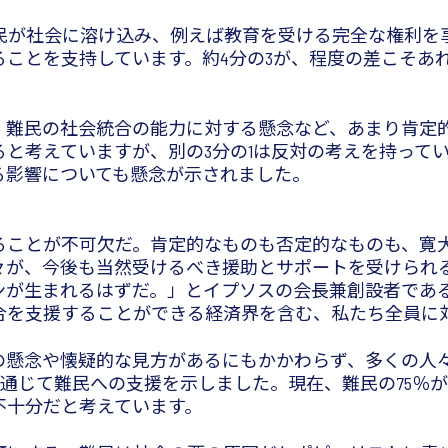
民が社会に溶け込み、例えば教育を受ける完全な権利を
ることを支持しています。約4分の3が、程度の差こそあ
難民の社会統合の能力に対する懸念など、あまり肯定的
と考えていますが、別の3分の1は反対の考えを持って
る影響についても懸念が示されました。
ることが不可欠だ。肯定的なものも否定的なものも、寛
々が、今後も当然受けるべき援助とサポートを受けられ
まれるはずだ。」とイプソスの会長兼創設者であるDidie
合を支援することができる経済界を含む、私たち全員に
の懸念や懐疑的な見方があるにもかかわらず、多くの人
を通じて難民への支援を示しました。現在、難民の75％が
不十分だと考えています。