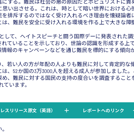
耳にする。難民は社会の悪の原因だとポピュリストに責
思い出させる。これは、時として暗い世界における心強い
れでも、難民を排斥するのではなく受け入れるべき理由を懐
とは、難民を安全に受け入れる環境を作る上で大きな障
キャンペーンの一環として、ヘイトスピーチと闘う国際デーに発表
されていることを示しており、世論の認識を形成する上
誤情報のキャンペーンなどを通じ難民を標的にする傾向
り、若い人の方が年配の人よりも難民に対して肯定的な
は、52か国の3万3000人を超える成人が参加しまし
め、難民に対する国民の支持の度合いを調査することを目
されています。
プレスリリース原文（英語）
レポートへのリンク
い。