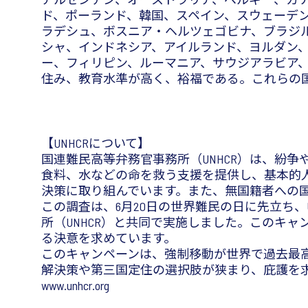
ド、ポーランド、韓国、スペイン、スウェーデン
ラデシュ、ボスニア・ヘルツェゴビナ、ブラジ
シャ、インドネシア、アイルランド、ヨルダン
ー、フィリピン、ルーマニア、サウジアラビア
住み、教育水準が高く、裕福である。これらの
【UNHCRについて】
国連難民高等弁務官事務所（UNHCR）は、紛争
食料、水などの命を救う支援を提供し、基本的
決策に取り組んでいます。また、無国籍者への
この調査は、6月20日の世界難民の日に先立ち、UNH
所（UNHCR）と共同で実施しました。このキ
る決意を求めています。
このキャンペーンは、強制移動が世界で過去最高レ
解決策や第三国定住の選択肢が狭まり、庇護を求
www.unhcr.org