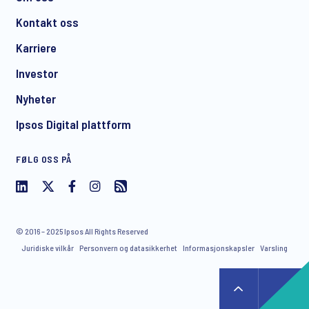
Kontakt oss
*
Karriere
Investor
Nyheter
CHECK THAT YOU'VE GOT THE RIGHT CONTACT DEPENDING ON YOUR
Ipsos Digital plattform
NEEDS:
FØLG OSS PÅ
Contact Bente Dahlum
Contact Karen Lillebø
© 2016 – 2025 Ipsos All Rights Reserved
Juridiske vilkår
Personvern og datasikkerhet
Informasjonskapsler
Varsling
I consent to receive regular e-mail marketing
communication about products and services including