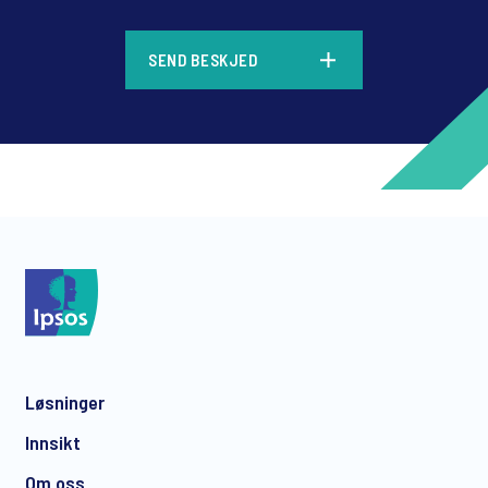
*
SEND BESKJED
*
*
Løsninger
*
Innsikt
Om oss