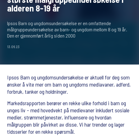
alderen 8-19 år
Ipsos Barn og ungdomsundersøkelse er en omfattende
målgruppeundersøkelse av barn- og ungdom mellom 8 og 19 år.
Den er gjennomført årlig siden 2000
13.06.23
Ipsos Barn og ungdomsundersøkelse er aktuell for deg som
ønsker å vite mer om barn og ungdoms mediavaner, adferd,
forbruk, tanker og holdninger.
Markedsrapporten berører en rekke ulike forhold i barn og
unges liv – med hovedvekt på medievaner inkludert sosiale
medier, strømmetjenester, influensere og hvordan
målgruppen blir påvirket av disse. Vi har trender og lager
tidsserier for en rekke spørsmål.