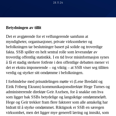
28.11.24
Betydningen av tillit
Det er avgjørende for et velfungerende samfunn at
myndigheter, organisasjoner, private virksomheter og
befolkningen tar beslutninger basert på solide og troverdige
fakta. SSB spiller en helt sentral rolle som leverandør av
troverdig offentlig statistikk. I en tid hvor misinformasjon synes
å få et stadig sterkere fotfeste i den offentlige debatten mener vi
det er ekstra imponerende – og viktig – at SSB viser seg tilliten
verdig og styrker sitt omdømme i befolkningen.
I forbindelse med prisutdelingen møtte vi (Lene Bredahl og
Eirik Friberg Ekrann) kommunikasjonsdirektør Hege Turnes og
administrerende direktør Geir Axelsen, for å snakke om hva
som ligger bak SSBs betydelige og langsiktige omdømmeløft.
Hege og Geir trekker fram flere faktorer som alle antakelig har
bidratt til å styrke omdømmet. Riktignok er SSB en særegen
virksomhet, men det ligger mye generell læring og innsikt, som