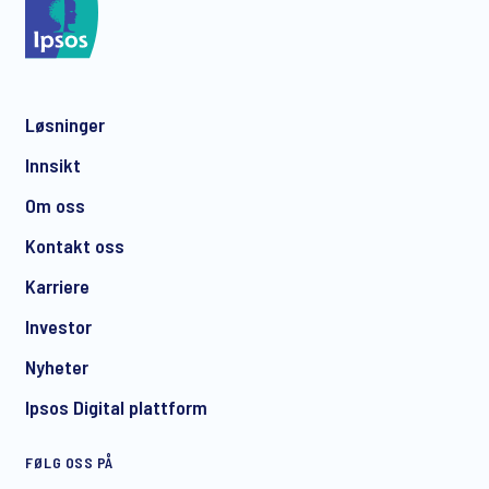
*
Løsninger
*
Innsikt
Om oss
Kontakt oss
*
Karriere
Investor
Nyheter
I consent to receive regular e-mail marketing
Ipsos Digital plattform
communication about products and services including
invitations to free events and articles from Ipsos. You may
FØLG OSS PÅ
withdraw your consent at any time with effect for the future.