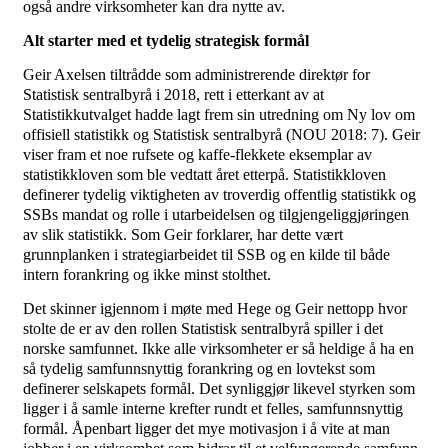
også andre virksomheter kan dra nytte av.
Alt starter med et tydelig strategisk formål
Geir Axelsen tiltrådde som administrerende direktør for
Statistisk sentralbyrå i 2018, rett i etterkant av at
Statistikkutvalget hadde lagt frem sin utredning om Ny lov om
offisiell statistikk og Statistisk sentralbyrå (NOU 2018: 7). Geir
viser fram et noe rufsete og kaffe-flekkete eksemplar av
statistikkloven som ble vedtatt året etterpå. Statistikkloven
definerer tydelig viktigheten av troverdig offentlig statistikk og
SSBs mandat og rolle i utarbeidelsen og tilgjengeliggjøringen
av slik statistikk. Som Geir forklarer, har dette vært
grunnplanken i strategiarbeidet til SSB og en kilde til både
intern forankring og ikke minst stolthet.
Det skinner igjennom i møte med Hege og Geir nettopp hvor
stolte de er av den rollen Statistisk sentralbyrå spiller i det
norske samfunnet. Ikke alle virksomheter er så heldige å ha en
så tydelig samfunnsnyttig forankring og en lovtekst som
definerer selskapets formål. Det synliggjør likevel styrken som
ligger i å samle interne krefter rundt et felles, samfunnsnyttig
formål. Åpenbart ligger det mye motivasjon i å vite at man