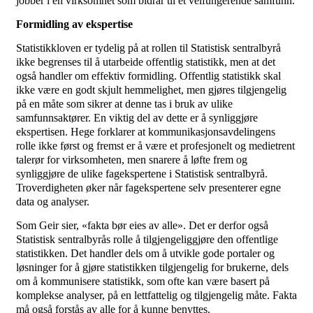
jobber i en virksomhet som bidrar til et velfungerende samfunn.
Formidling av ekspertise
Statistikkloven er tydelig på at rollen til Statistisk sentralbyrå
ikke begrenses til å utarbeide offentlig statistikk, men at det
også handler om effektiv formidling. Offentlig statistikk skal
ikke være en godt skjult hemmelighet, men gjøres tilgjengelig
på en måte som sikrer at denne tas i bruk av ulike
samfunnsaktører. En viktig del av dette er å synliggjøre
ekspertisen. Hege forklarer at kommunikasjonsavdelingens
rolle ikke først og fremst er å være et profesjonelt og medietrent
talerør for virksomheten, men snarere å løfte frem og
synliggjøre de ulike fagekspertene i Statistisk sentralbyrå.
Troverdigheten øker når fagekspertene selv presenterer egne
data og analyser.
Som Geir sier, «fakta bør eies av alle». Det er derfor også
Statistisk sentralbyrås rolle å tilgjengeliggjøre den offentlige
statistikken. Det handler dels om å utvikle gode portaler og
løsninger for å gjøre statistikken tilgjengelig for brukerne, dels
om å kommunisere statistikk, som ofte kan være basert på
komplekse analyser, på en lettfattelig og tilgjengelig måte. Fakta
må også forstås av alle for å kunne benyttes.