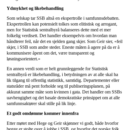
Ydmykhet og likebehandling
Som selskap tar SSB altså en ekspertrolle i samfunnsdebatten.
Ekspertrollen kan potensielt tolkes som elitistisk og arrogant,
men for Statistisk sentralbyrå balanseres dette med et mer
folkelig verdisett. Det handler eksempelvis om hvordan man
håndterer feil, når det en sjelden gang skjer. Som Geir sier, «feil
skjer, i SSB som andre steder. Eneste måten å agere på da er å
kommunisere åpent om det, være transparent og
løsningsorientert.»
En annen verdi som er helt grunnleggende for Statistisk
sentralbyrå er likebehandling, i betydningen av at alle skal ha
lik tilgang til offentlig statistikk, samtidig. Departementer eller
statsråder må pent forholde seg til publiseringsplanen, på
akkurat samme måte som kvinnen i gata. Det handler om SSBs
uavhengighet og det basale demokratiske prinsippet om at alle
samfunnsaktører skal stille på lik linje.
Et godt omdømme kommer innenfra
Etter møtet med Hege og Geir skjønner vi godt, både hvorfor
begge er stolte over å jobbe i SSB, og hvorfor det norske folk