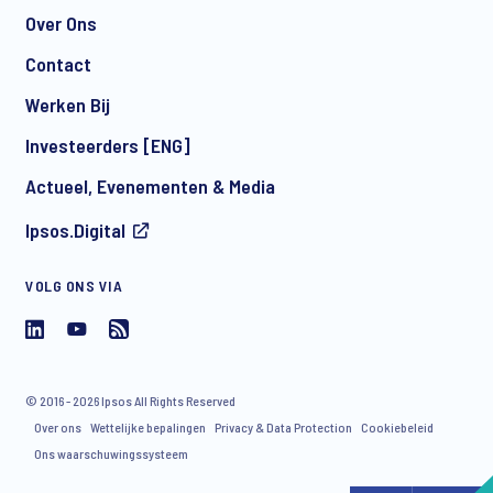
Over Ons
Contact
*
Werken Bij
Investeerders [ENG]
Actueel, Evenementen & Media
I consent to receive regular e-mail marketing
Ipsos.Digital
communication about products and services including
invitations to free events and articles from Ipsos. You may
withdraw your consent at any time with effect for the future.
VOLG ONS VIA
© 2016 - 2026 Ipsos All Rights Reserved
Over ons
Wettelijke bepalingen
Privacy & Data Protection
Cookiebeleid
Ons waarschuwingssysteem