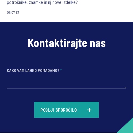
potrošnike, znamke in njihove izdelke?
06.07.23
Kontaktirajte nas
KAKO VAM LAHKO POMAGAMO?
*
*
POŠLJI SPOROČILO