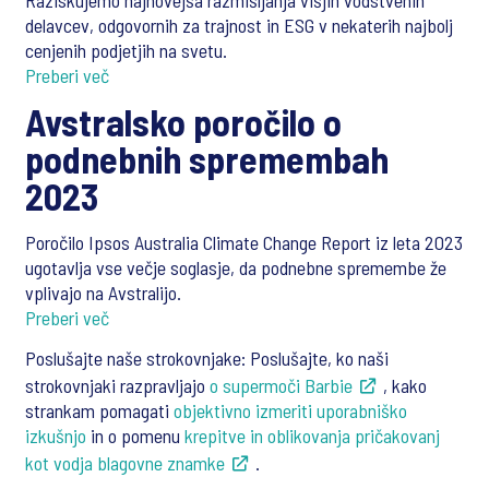
Raziskujemo najnovejša razmišljanja višjih vodstvenih
delavcev, odgovornih za trajnost in ESG v nekaterih najbolj
cenjenih podjetjih na svetu.
Preberi več
Avstralsko poročilo o
podnebnih spremembah
2023
Poročilo Ipsos Australia Climate Change Report iz leta 2023
ugotavlja vse večje soglasje, da podnebne spremembe že
vplivajo na Avstralijo.
Preberi več
Poslušajte naše strokovnjake: Poslušajte, ko naši
strokovnjaki razpravljajo
o supermoči Barbie
, kako
strankam pomagati
objektivno izmeriti uporabniško
izkušnjo
in o pomenu
krepitve in oblikovanja pričakovanj
kot vodja blagovne znamke
.