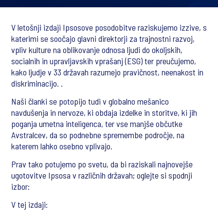
V letošnji izdaji Ipsosove posodobitve raziskujemo izzive, s
katerimi se soočajo glavni direktorji za trajnostni razvoj,
vpliv kulture na oblikovanje odnosa ljudi do okoljskih,
socialnih in upravljavskih vprašanj (ESG) ter preučujemo,
kako ljudje v 33 državah razumejo pravičnost, neenakost in
diskriminacijo. .
Naši članki se potopijo tudi v globalno mešanico
navdušenja in nervoze, ki obdaja izdelke in storitve, ki jih
poganja umetna inteligenca, ter vse manjše občutke
Avstralcev, da so podnebne spremembe področje, na
katerem lahko osebno vplivajo.
Prav tako potujemo po svetu, da bi raziskali najnovejše
ugotovitve Ipsosa v različnih državah; oglejte si spodnji
izbor:
V tej izdaji: