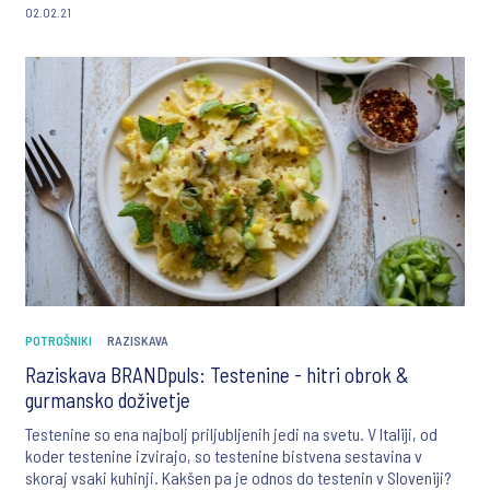
02.02.21
POTROŠNIKI
RAZISKAVA
Raziskava BRANDpuls: Testenine - hitri obrok &
gurmansko doživetje
Testenine so ena najbolj priljubljenih jedi na svetu. V Italiji, od
koder testenine izvirajo, so testenine bistvena sestavina v
skoraj vsaki kuhinji. Kakšen pa je odnos do testenin v Sloveniji?