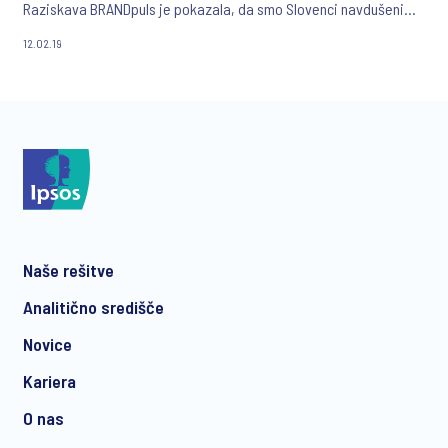
Raziskava BRANDpuls je pokazala, da smo Slovenci navdušeni
uporabniki testenin.
12.02.19
Naše rešitve
Analitično središče
Novice
Kariera
O nas