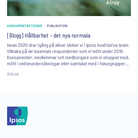
KONSUMENTBETEENDE
PUBLIKATION
[Blogg] Hållbarhet – det nya normala
Innan 2020 drar igång på allvar tänker vi i Ipsos kvalitativa team
tillbaka på de tusentals respondenter som vi mött under 2019.
Konsumenter, medlemmar och medborgare som vi shoppat med,
mött i onlineundersökningar eller samtalat med i fokusgrupper
och som oavsett ämne för studien ofta kommit in på 2019 års
17.01.20
hetaste fråga – hållbarhet.