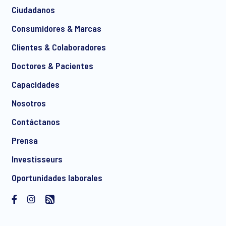
Ciudadanos
*
Consumidores & Marcas
Clientes & Colaboradores
Doctores & Pacientes
*
Capacidades
Nosotros
Contáctanos
I consent to receive regular e-mail marketing
Prensa
communication about products and services including
invitations to free events and articles from Ipsos. You may
Investisseurs
withdraw your consent at any time with effect for the future.
Oportunidades laborales