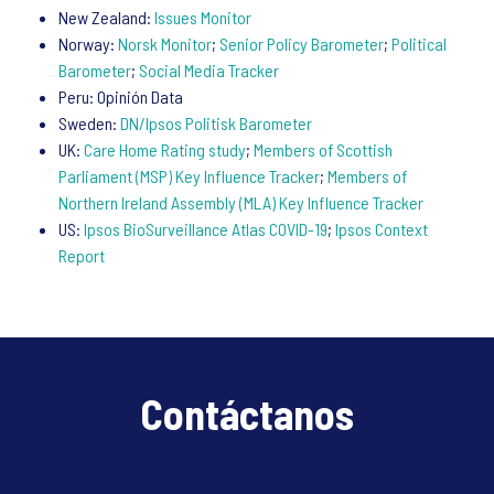
New Zealand:
Issues Monitor
Norway:
Norsk Monitor
;
Senior Policy Barometer
;
Political
Barometer
;
Social Media Tracker
Peru: Opinión Data
Sweden:
DN/Ipsos Politisk Barometer
UK:
Care Home Rating study
;
Members of Scottish
Parliament (MSP) Key Influence Tracker
;
Members of
Northern Ireland Assembly (MLA) Key Influence Tracker
US:
Ipsos BioSurveillance Atlas COVID-19
;
Ipsos Context
Report
Contáctanos