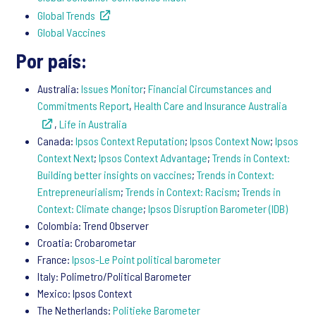
Global Trends
Global Vaccines
Por país:
Australia:
Issues Monitor
;
Financial Circumstances and
Commitments Report
,
Health Care and Insurance Australia
,
Life in Australia
Canada:
Ipsos Context Reputation
;
Ipsos Context Now
;
Ipsos
Context Next
;
Ipsos Context Advantage
;
Trends in Context:
Building better insights on vaccines
;
Trends in Context:
Entrepreneurialism
;
Trends in Context: Racism
;
Trends in
Context: Climate change
;
Ipsos Disruption Barometer (IDB)
Colombia: Trend Observer
Croatia: Crobarometar
France:
Ipsos-Le Point political barometer
Italy: Polimetro/Political Barometer
Mexico: Ipsos Context
The Netherlands:
Politieke Barometer