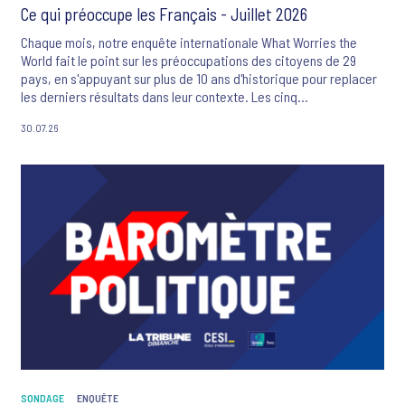
Ce qui préoccupe les Français - Juillet 2026
Chaque mois, notre enquête internationale What Worries the
World fait le point sur les préoccupations des citoyens de 29
pays, en s'appuyant sur plus de 10 ans d'historique pour replacer
les derniers résultats dans leur contexte. Les cinq
préoccupations majeures des Français sont ce mois-ci : la
30.07.26
criminalité et la violence, le changement climatique, l'inflation, le
système de santé et les flux migratoires.
SONDAGE
ENQUÊTE