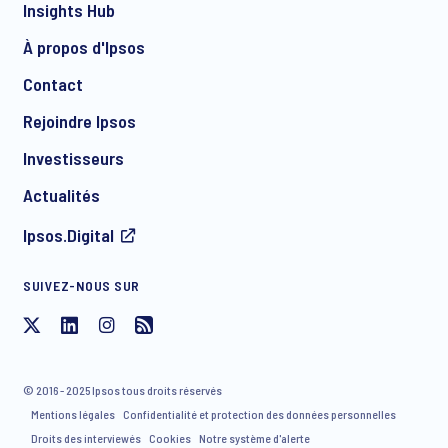
Insights Hub
À propos d'Ipsos
Contact
*
Rejoindre Ipsos
Investisseurs
Actualités
Ipsos.Digital
SUIVEZ-NOUS SUR
J'accepte de recevoir par e-mail des communications
concernant les produits et services d'Ipsos, y compris des
invitations à des événements gratuits et des articles. Vous
© 2016 - 2025 Ipsos tous droits réservés
avez la possibilité de vous désinscrire de notre liste de
Mentions légales
Confidentialité et protection des données personnelles
diffusion à tout moment.
Droits des interviewés
Cookies
Notre système d'alerte