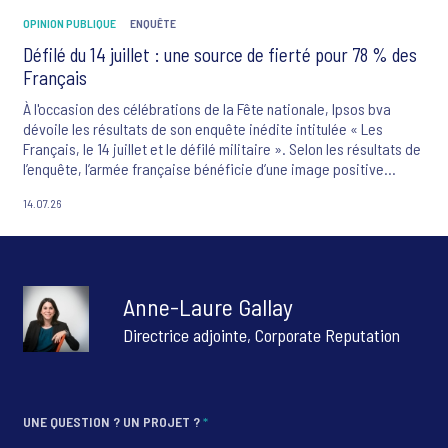
OPINION PUBLIQUE
ENQUÊTE
Défilé du 14 juillet : une source de fierté pour 78 % des
Français
À l'occasion des célébrations de la Fête nationale, Ipsos bva
dévoile les résultats de son enquête inédite intitulée « Les
Français, le 14 juillet et le défilé militaire ». Selon les résultats de
l’enquête, l’armée française bénéficie d’une image positive
auprès de 90 % des Français ayant exprimé un avis. L’étude
14.07.26
souligne également que 80 % des Français considèrent le défilé
militaire comme un symbole important de l’identité nationale.
Pour 59 % des répondants, le 14 juillet constitue une fête
nationale essentielle qui doit être célébrée avec fierté, tandis
que 78 % des personnes ayant une opinion déclarent se sentir
Anne-Laure Gallay
fiers d’être Français lors du défilé des troupes des armées le
14 juillet.
Directrice adjointe, Corporate Reputation
UNE QUESTION ? UN PROJET ?
*