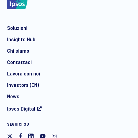
Soluzioni
*
Insights Hub
Chi siamo
Contattaci
*
Lavora con noi
Investors (EN)
News
Acconsento a ricevere regolarmente comunicazioni di
Ipsos.Digital
marketing via e-mail su prodotti e servizi, inclusi inviti a
eventi e webinar gratuiti, da parte di Ipsos. È possibile
ritirare il proprio consenso in qualsiasi momento.
SEGUICI SU