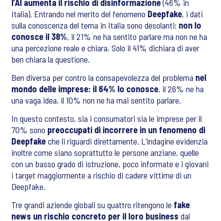
l’AI aumenta il rischio di disinformazione
(46% in
Italia). Entrando nel merito del fenomeno
Deepfake
, i dati
sulla conoscenza del tema in Italia sono desolanti:
non lo
conosce il 38%
, il 21% ne ha sentito parlare ma non ne ha
una percezione reale e chiara. Solo il 41% dichiara di aver
ben chiara la questione.
Ben diversa per contro la consapevolezza del problema
nel
mondo delle imprese: il 64% lo conosce
, il 26% ne ha
una vaga idea, il 10% non ne ha mai sentito parlare.
In questo contesto, sia i consumatori sia le imprese per il
70% sono
preoccupati di incorrere in un fenomeno di
Deepfake
che li riguardi direttamente. L’indagine evidenzia
inoltre come siano soprattutto le persone anziane, quelle
con un basso grado di istruzione, poco informate e i giovani
i target maggiormente a rischio di cadere vittime di un
Deepfake.
Tre grandi aziende globali su quattro ritengono le
fake
news un rischio concreto per il loro business
dal