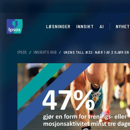
LØSNINGER
INNSIKT
AI
NYHET
IPSOS
INSIGHTS HUB
UKENS TALL #32: NÆR 1 AV 2 GJØR E