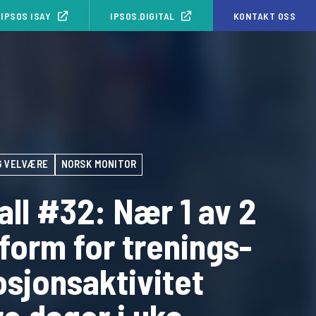
IPSOS ISAY
IPSOS.DIGITAL
KONTAKT OSS
G VELVÆRE
NORSK MONITOR
all #32: Nær 1 av 2
 form for trenings-
osjonsaktivitet