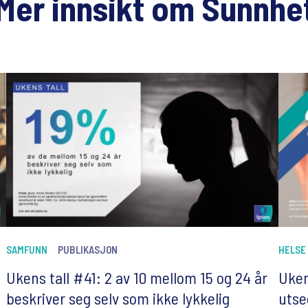
Mer innsikt om Sunnhe
SAMFUNN
PUBLIKASJON
HELSE
Ukens tall #41: 2 av 10 mellom 15 og 24 år
Uken
beskriver seg selv som ikke lykkelig
uts