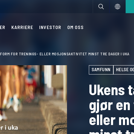
ER
KARRIERE
INVESTOR
OM OSS
N FORM FOR TRENINGS- ELLER MOSJONSAKTIVITET MINST TRE DAGER I UKA
SAMFUNN
HELSE O
Ukens t
gjør en
eller m