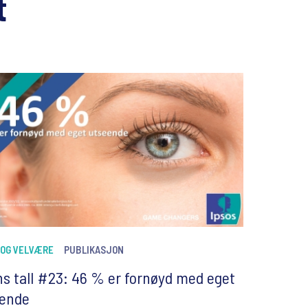
t
 OG VELVÆRE
PUBLIKASJON
s tall #23: 46 % er fornøyd med eget
eende