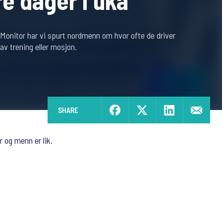
re dager i uka
Monitor har vi spurt nordmenn om hvor ofte de driver
 av trening eller mosjon.
SHARE
 og menn er lik.