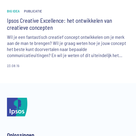
BIG IDEA
PUBLICATIE
Ipsos Creative Excellence: het ontwikkelen van
creatieve concepten
Wil je een fantastisch creatief concept ontwikkelen om je merk
aan de man te brengen? Wil je graag weten hoe je jouw concept
het beste kunt doorvertalen naar bepaalde
communicatieuitingen? En wil je weten of dit uiteindelijk het
beoogde resultaat heeft bij je publiek? Meten is weten! Ipsos
23.08.19
Creative Excellence onderzoek biedt ondersteuning tijdens het
hele creatieve proces voor het bereiken van maximaal resultaat
- van eerste inzichten achter een Big Idea tot het monitoren van
de impact.
Oplossingen