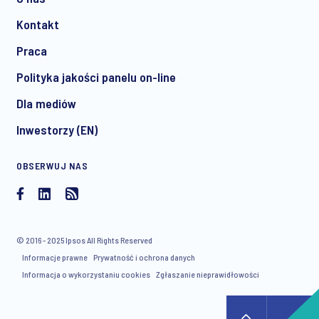
Kontakt
*
Praca
Polityka jakości panelu on-line
Dla mediów
I consent to receive regular e-mail marketing
Inwestorzy (EN)
communication about products and services including
invitations to free events and articles from Ipsos. You may
OBSERWUJ NAS
withdraw your consent at any time with effect for the future.
© 2016 - 2025 Ipsos All Rights Reserved
Informacje prawne
Prywatność i ochrona danych
Informacja o wykorzystaniu cookies
Zgłaszanie nieprawidłowości