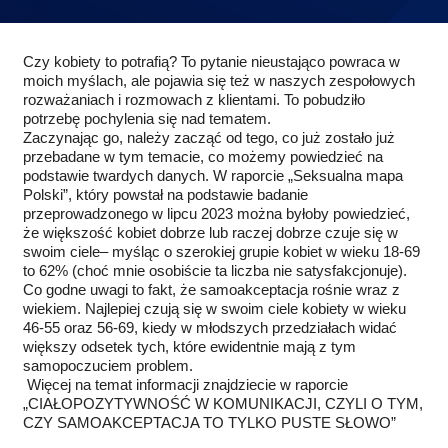
Czy kobiety to potrafią? To pytanie nieustająco powraca w
moich myślach, ale pojawia się też w naszych zespołowych
rozważaniach i rozmowach z klientami. To pobudziło
potrzebę pochylenia się nad tematem.
Zaczynając go, należy zacząć od tego, co już zostało już
przebadane w tym temacie, co możemy powiedzieć na
podstawie twardych danych. W raporcie „Seksualna mapa
Polski”, który powstał na podstawie badanie
przeprowadzonego w lipcu 2023 można byłoby powiedzieć,
że większość kobiet dobrze lub raczej dobrze czuje się w
swoim ciele– myśląc o szerokiej grupie kobiet w wieku 18-69
to 62% (choć mnie osobiście ta liczba nie satysfakcjonuje).
Co godne uwagi to fakt, że samoakceptacja rośnie wraz z
wiekiem. Najlepiej czują się w swoim ciele kobiety w wieku
46-55 oraz 56-69, kiedy w młodszych przedziałach widać
większy odsetek tych, które ewidentnie mają z tym
samopoczuciem problem.
Więcej na temat informacji znajdziecie w raporcie
„CIAŁOPOZYTYWNOŚĆ W KOMUNIKACJI, CZYLI O TYM,
CZY SAMOAKCEPTACJA TO TYLKO PUSTE SŁOWO”