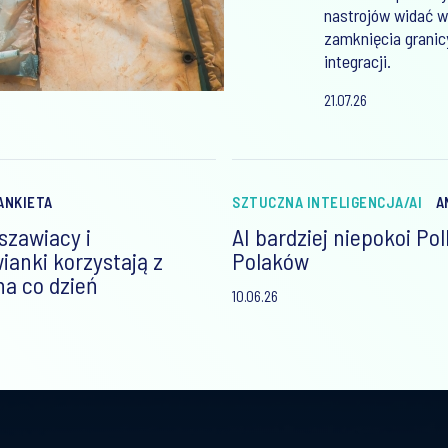
nastrojów widać w 
zamknięcia granic
integracji.
21.07.26
ANKIETA
SZTUCZNA INTELIGENCJA/AI
A
szawiacy i
AI bardziej niepokoi Pol
anki korzystają z
Polaków
na co dzień
10.06.26