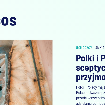
sos
UCHODŹCY
ANKIE
Polki i
scepty
przyjm
Polki i Polacy ma
Polsce. Uważają,
przede wszystkim n
udzielaniu pomocy