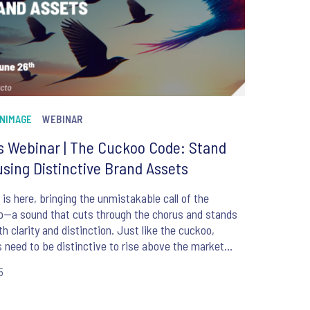
NIMAGE
WEBINAR
s Webinar | The Cuckoo Code: Stand
using Distinctive Brand Assets
 is here, bringing the unmistakable call of the
o—a sound that cuts through the chorus and stands
th clarity and distinction. Just like the cuckoo,
 need to be distinctive to rise above the market
5
ay's bustling market, how distinctively does your
sing its song? How memorable are your brand's logo,