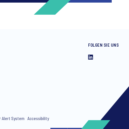
FOLGEN SIE UNS
ng invitations to free events and
r Alert System
Accessibility