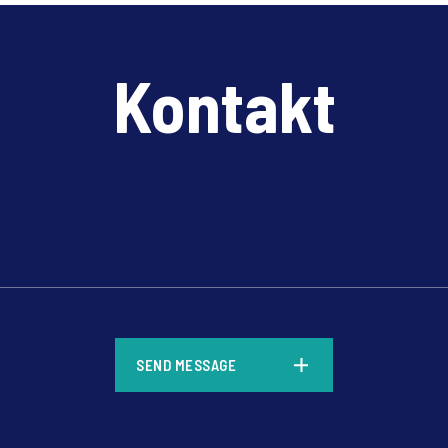
slogan
unique
your v
Kontakt
*
SEND MESSAGE