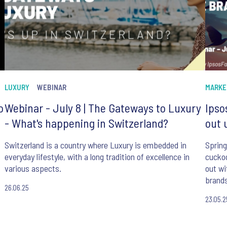
LUXURY
WEBINAR
MARKE
o
Webinar - July 8 | The Gateways to Luxury
Ipso
- What's happening in Switzerland?
out 
Switzerland is a country where Luxury is embedded in
Spring
everyday lifestyle, with a long tradition of excellence in
cucko
various aspects.
out wi
brands
26.06.25
noise.
23.05.2
In tod
brand 