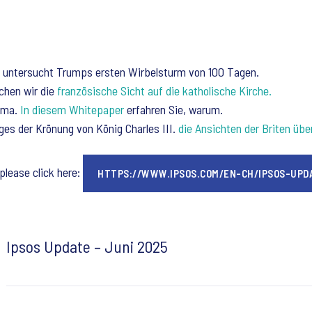
untersucht Trumps ersten Wirbelsturm von 100 Tagen.
chen wir die
französische Sicht auf die katholische Kirche.
hema.
In diesem Whitepaper
erfahren Sie, warum.
ges der Krönung von König Charles III.
die Ansichten der Briten üb
 please click here:
HTTPS://WWW.IPSOS.COM/EN-CH/IPSOS-UPD
Ipsos Update – Juni 2025