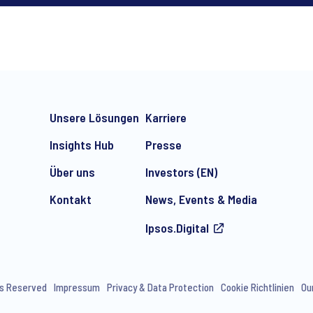
*
Unsere Lösungen
Karriere
Insights Hub
Presse
Über uns
Investors (EN)
Kontakt
News, Events & Media
e-mail marketing communication about products and services includi
Ipsos.Digital
ithdraw your consent at any time with effect for the future.
hts Reserved
Impressum
Privacy & Data Protection
Cookie Richtlinien
Ou