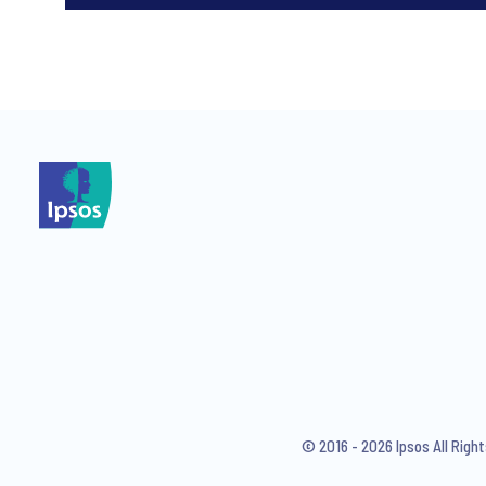
*
*
I consent to receive regular 
articles from Ipsos. You may w
© 2016 - 2026 Ipsos All Rig