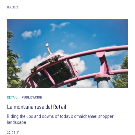
compras se ha visto enormemente alterado, descubre las
03.06.21
últimas perspectivas y opiniones de Ipsos.
RETAIL
PUBLICACIÓN
La montaña rusa del Retail
Riding the ups and downs of today’s omnichannel shopper
landscape
22.03.21