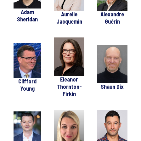
Adam
Aurelie
Alexandre
Sheridan
Jacquemin
Guérin
Eleanor
Clifford
Thornton-
Shaun Dix
Young
Firkin